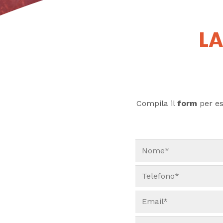
LA
Compila il
form
per ess