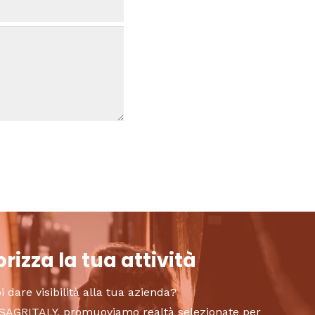
rizza la tua attività
i dare visibilità alla tua azienda?
to SAGRITALY, promuoviamo realtà selezionate per