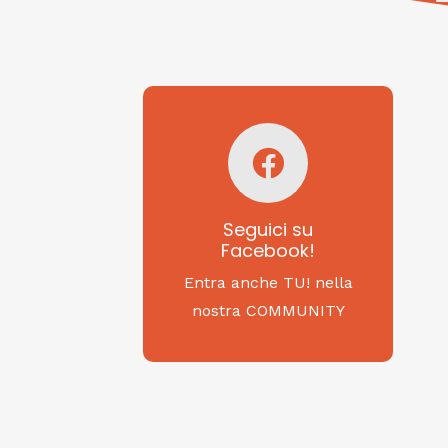
Seguici su
Facebook!
SAGRITALY
Seguici su
Facebook!
Feste, cibi e tradizioni
da Nord a Sud...
Entra anche TU! nella
nostra COMMUNITY