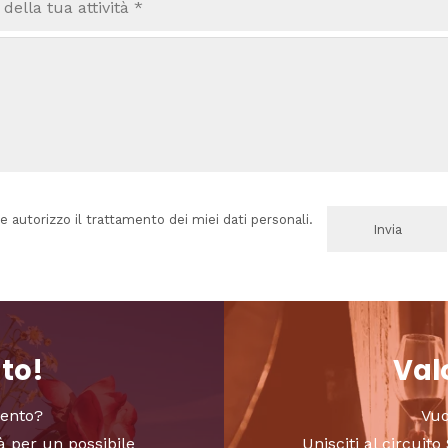
e autorizzo il trattamento dei miei dati personali.
nto!
Valo
vento?
Vuo
à per un possibile
Unisciti al circui