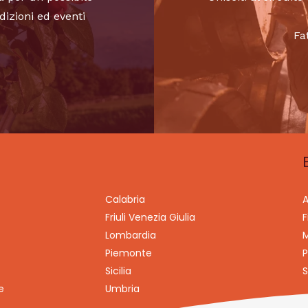
dizioni ed eventi
Fa
Calabria
A
Friuli Venezia Giulia
F
Lombardia
M
Piemonte
P
Sicilia
S
e
Umbria