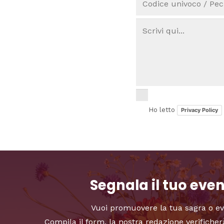
Ho letto
Privacy Policy
Segnala il tuo eve
Vuoi promuovere la tua sagra o e
Compila il form, la nostra redazione verificher