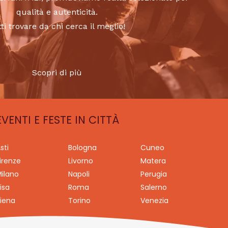
qualità e autenticità.
tti trovare da chi cerca il meglio!
Scopri di più
EVENTI E FESTE IN CITTÀ
sti
Bologna
Cuneo
irenze
Livorno
Matera
ilano
Napoli
Perugia
isa
Roma
Salerno
iena
Torino
Venezia