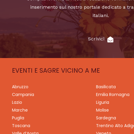
inserimento sul nostro portale dedicato a tra
italiani.
Scrivici
EVENTI E SAGRE VICINO A ME
Abruzzo
Basilicata
Campania
Emilia Romagna
Lazio
Liguria
Marche
Molise
Puglia
Sardegna
Toscana
Trentino Alto Adig
Valle d’Aosta
Veneto