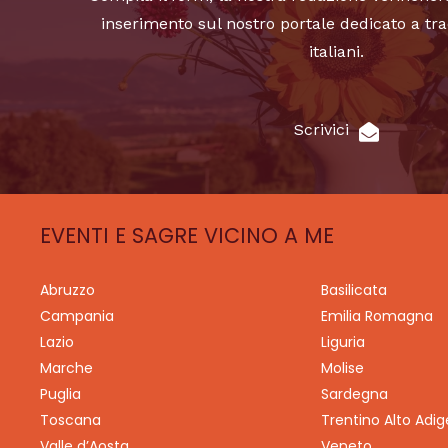
inserimento sul nostro portale dedicato a tra
italiani.
Scrivici
EVENTI E SAGRE VICINO A ME
Abruzzo
Basilicata
Campania
Emilia Romagna
Lazio
Liguria
Marche
Molise
Puglia
Sardegna
Toscana
Trentino Alto Adig
Valle d’Aosta
Veneto