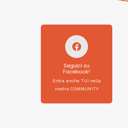
Seguici su
Facebook!
SAGRITALY
Seguici su
Facebook!
Feste, cibi e tradizioni
da Nord a Sud...
Entra anche TU! nella
nostra COMMUNITY