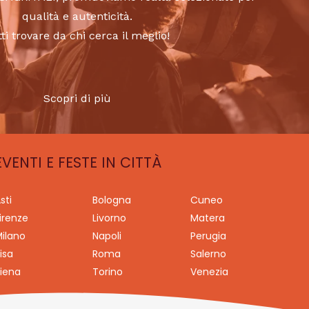
qualità e autenticità.
tti trovare da chi cerca il meglio!
Scopri di più
EVENTI E FESTE IN CITTÀ
sti
Bologna
Cuneo
irenze
Livorno
Matera
ilano
Napoli
Perugia
isa
Roma
Salerno
iena
Torino
Venezia