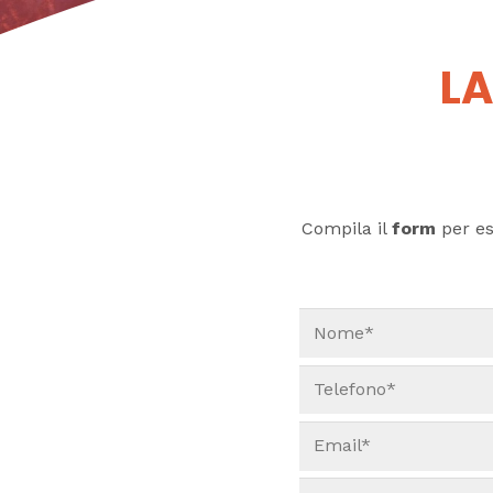
LA
Compila il
form
per ess