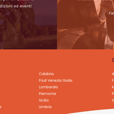
dizioni ed eventi
Fa
Calabria
A
Friuli Venezia Giulia
F
Lombardia
M
Piemonte
P
Sicilia
S
e
Umbria