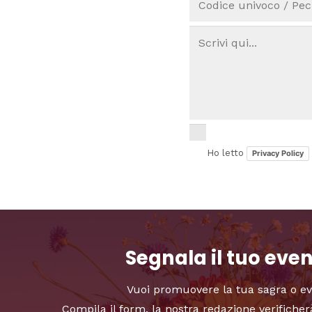
Ho letto
Privacy Policy
Segnala il tuo eve
Vuoi promuovere la tua sagra o e
Compila il form, la nostra redazione verificher