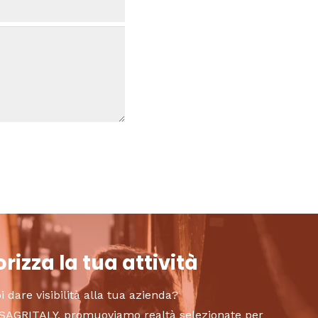
rizza la tua attività
i dare visibilità alla tua azienda?
to SAGRITALY, promuoviamo realtà selezionate per