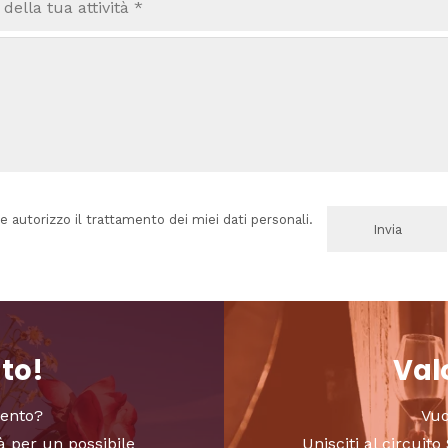
e autorizzo il trattamento dei miei dati personali.
nto!
Valo
vento?
Vuo
à per un possibile
Unisciti al circui