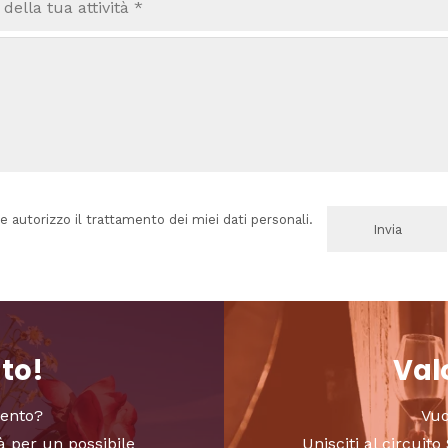
e autorizzo il trattamento dei miei dati personali.
nto!
Valo
vento?
Vuo
à per un possibile
Unisciti al circui