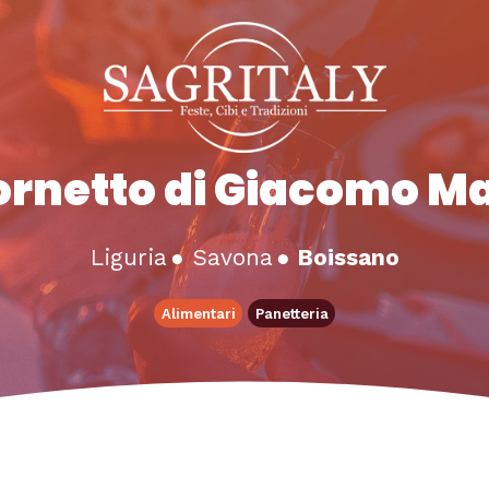
Fornetto di Giacomo M
Liguria
●
Savona
●
Boissano
Alimentari
Panetteria