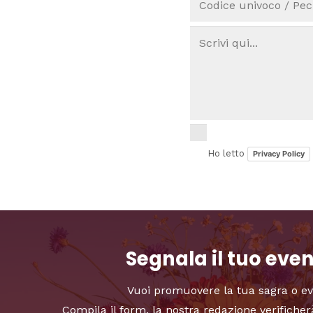
Ho letto
Privacy Policy
Segnala il tuo eve
Vuoi promuovere la tua sagra o e
Compila il form, la nostra redazione verificher