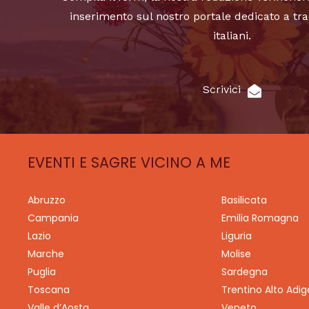
inserimento sul nostro portale dedicato a tra
italiani.
Scrivici
EVENTI E SAGRE VICINO A ME
Abruzzo
Basilicata
Campania
Emilia Romagna
Lazio
Liguria
Marche
Molise
Puglia
Sardegna
Toscana
Trentino Alto Adig
Valle d’Aosta
Veneto