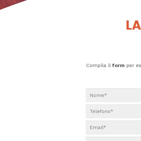
LA
Compila il
form
per ess