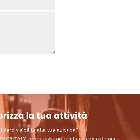
rizza la tua attività
i dare visibilità alla tua azienda?
to SAGRITALY, promuoviamo realtà selezionate per