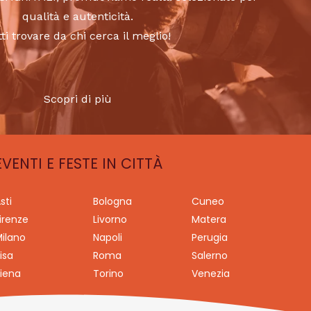
qualità e autenticità.
tti trovare da chi cerca il meglio!
Scopri di più
EVENTI E FESTE IN CITTÀ
sti
Bologna
Cuneo
irenze
Livorno
Matera
ilano
Napoli
Perugia
isa
Roma
Salerno
iena
Torino
Venezia