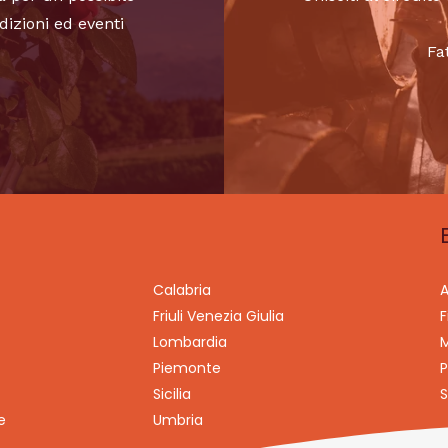
dizioni ed eventi
Fa
Calabria
A
Friuli Venezia Giulia
F
Lombardia
M
Piemonte
P
Sicilia
S
e
Umbria