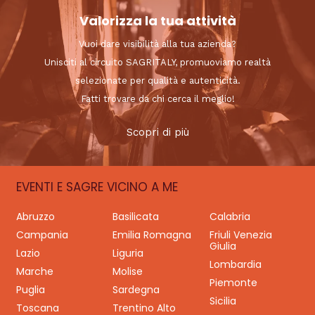
Valorizza la tua attività
Vuoi dare visibilità alla tua azienda?
Unisciti al circuito SAGRITALY, promuoviamo realtà
selezionate per qualità e autenticità.
Fatti trovare da chi cerca il meglio!
Scopri di più
EVENTI E SAGRE VICINO A ME
Abruzzo
Basilicata
Calabria
Campania
Emilia Romagna
Friuli Venezia
Giulia
Lazio
Liguria
Lombardia
Marche
Molise
Piemonte
Puglia
Sardegna
Sicilia
Toscana
Trentino Alto