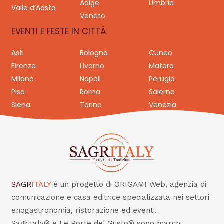
Adige
Umbria
Valle d’Aosta
Veneto
EVENTI E FESTE IN CITTÀ
Asti
Bologna
Cuneo
Firenze
Livorno
Matera
Milano
Napoli
Perugia
Pisa
Roma
Salerno
Siena
Torino
Venezia
SAGR
ITALY
è un progetto di ORIGAMI Web, agenzia di
comunicazione e casa editrice specializzata nei settori
enogastronomia, ristorazione ed eventi.
Sagritaly® e Le Porte del Gusto® sono marchi