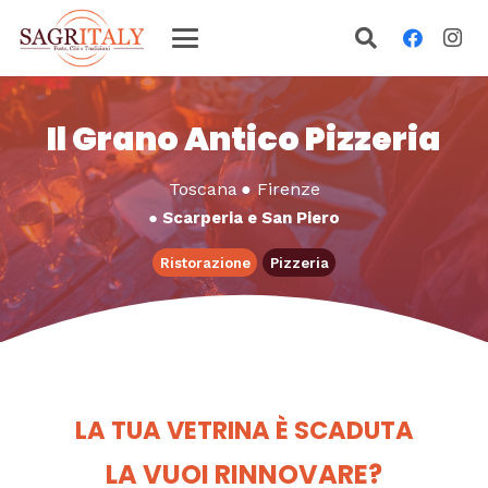
Il Grano Antico Pizzeria
Toscana
●
Firenze
●
Scarperia e San Piero
Ristorazione
Pizzeria
LA TUA VETRINA È SCADUTA
LA VUOI RINNOVARE?