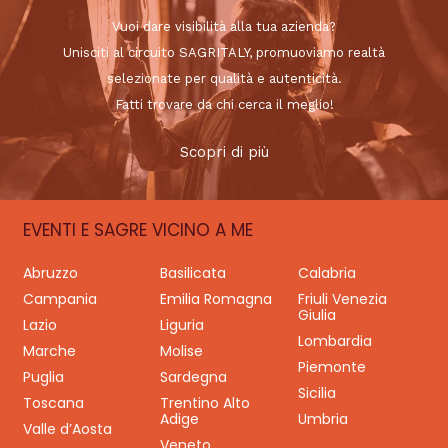
Vuoi dare visibilità alla tua azienda?
Unisciti al circuito SAGRITALY, promuoviamo realtà
selezionate per qualità e autenticità.
Fatti trovare da chi cerca il meglio!
Scopri di più
EVENTI E SAGRE VICINO A ME
Abruzzo
Basilicata
Calabria
Campania
Emilia Romagna
Friuli Venezia
Giulia
Lazio
Liguria
Lombardia
Marche
Molise
Piemonte
Puglia
Sardegna
Sicilia
Toscana
Trentino Alto
Adige
Umbria
Valle d’Aosta
Veneto