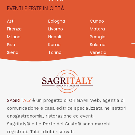
EVENTI E FESTE IN CITTÀ
Asti
Bologna
Cuneo
Firenze
Livorno
Matera
Milano
Napoli
Perugia
Pisa
Roma
Salerno
Siena
Torino
Venezia
SAGR
ITALY
è un progetto di ORIGAMI Web, agenzia di
comunicazione e casa editrice specializzata nei settori
enogastronomia, ristorazione ed eventi.
Sagritaly® e Le Porte del Gusto® sono marchi
registrati. Tutti i diritti riservati.