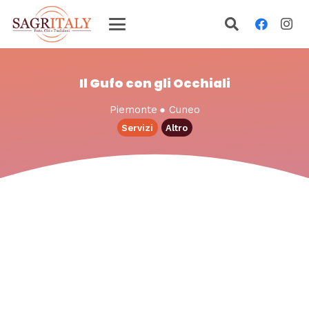
Il Gufo con gli Occhiali
Piemonte
●
Cuneo
Servizi
Altro