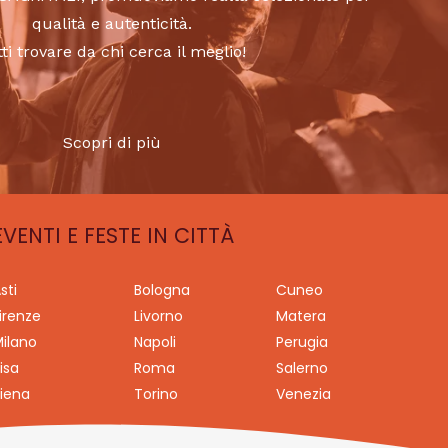
qualità e autenticità.
tti trovare da chi cerca il meglio!
Scopri di più
EVENTI E FESTE IN CITTÀ
sti
Bologna
Cuneo
irenze
Livorno
Matera
ilano
Napoli
Perugia
isa
Roma
Salerno
iena
Torino
Venezia