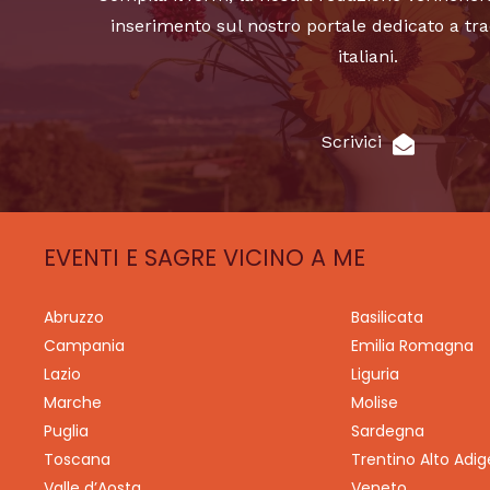
inserimento sul nostro portale dedicato a tra
italiani.
Scrivici
EVENTI E SAGRE VICINO A ME
Abruzzo
Basilicata
Campania
Emilia Romagna
Lazio
Liguria
Marche
Molise
Puglia
Sardegna
Toscana
Trentino Alto Adig
Valle d’Aosta
Veneto