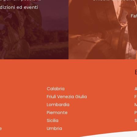
dizioni ed eventi
Fa
Calabria
A
Friuli Venezia Giulia
F
Lombardia
M
Piemonte
P
Sicilia
S
e
Umbria