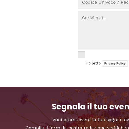
Ho letto
Privacy Policy
Segnala il tuo eve
Vuoi promuovere la tua sagra o e
Compila il form, la nostra redazione verificher