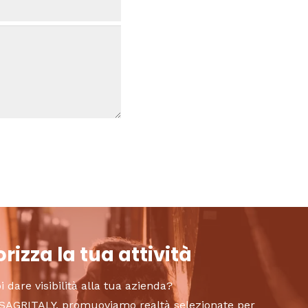
rizza la tua attività
i dare visibilità alla tua azienda?
to SAGRITALY, promuoviamo realtà selezionate per