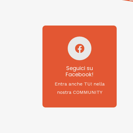
Seguici su
Facebook!
SAGRITALY
Seguici su
Facebook!
Feste, cibi e tradizioni
da Nord a Sud...
Entra anche TU! nella
nostra COMMUNITY