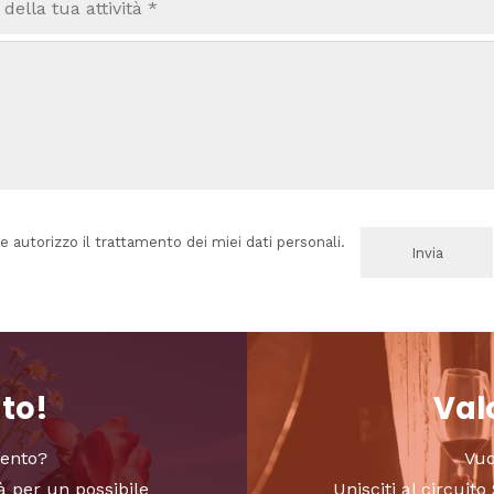
e autorizzo il trattamento dei miei dati personali.
nto!
Valo
vento?
Vuo
à per un possibile
Unisciti al circui