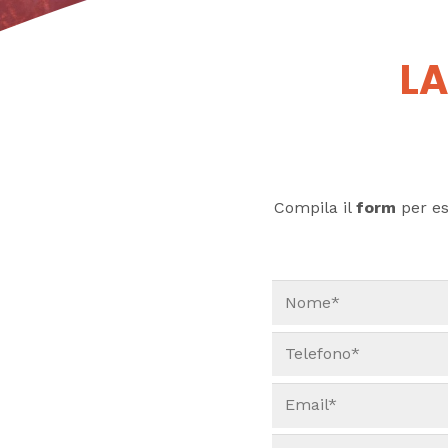
LA
Compila il
form
per ess