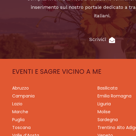
inserimento sul nostro portale dedicato a tra
italiani.
Scrivici
EVENTI E SAGRE VICINO A ME
Abruzzo
Basilicata
Campania
Emilia Romagna
Lazio
Liguria
Marche
Molise
Puglia
Sardegna
Toscana
Trentino Alto Adig
Valle d’Aosta
Veneto