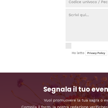
Ho letto
Privacy Policy
Segnala il tuo eve
Vuoi promuovere la tua sagra o e
Compila il form, la nostra redazione verificher