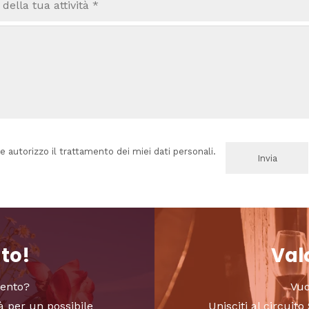
e autorizzo il trattamento dei miei dati personali.
nto!
Valo
vento?
Vuo
à per un possibile
Unisciti al circui