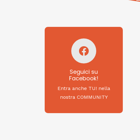
Seguici su
Facebook!
SAGRITALY
Seguici su
Facebook!
Feste, cibi e tradizioni
da Nord a Sud...
Entra anche TU! nella
nostra COMMUNITY