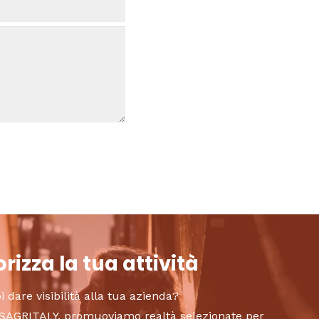
rizza la tua attività
i dare visibilità alla tua azienda?
to SAGRITALY, promuoviamo realtà selezionate per