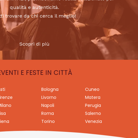
qualità e autenticità.
tti trovare da chi cerca il meglio!
Scopri di più
EVENTI E FESTE IN CITTÀ
sti
Bologna
Cuneo
irenze
Livorno
Matera
ilano
Napoli
Perugia
isa
Roma
Salerno
iena
Torino
Venezia