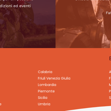
dizioni ed eventi
Fa
Calabria
A
Friuli Venezia Giulia
F
Lombardia
M
Piemonte
P
Sicilia
S
e
Umbria