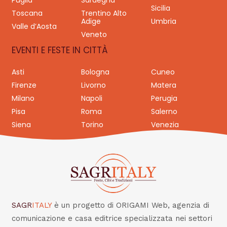
Puglia
Sardegna
Sicilia
Toscana
Trentino Alto
Adige
Umbria
Valle d’Aosta
Veneto
EVENTI E FESTE IN CITTÀ
Asti
Bologna
Cuneo
Firenze
Livorno
Matera
Milano
Napoli
Perugia
Pisa
Roma
Salerno
Siena
Torino
Venezia
SAGR
ITALY
è un progetto di ORIGAMI Web, agenzia di
comunicazione e casa editrice specializzata nei settori