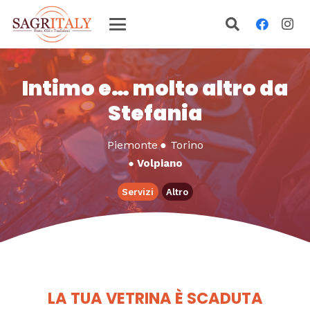
Intimo e… molto altro da
Stefania
Piemonte
●
Torino
●
Volpiano
Servizi
Altro
LA TUA VETRINA È SCADUTA