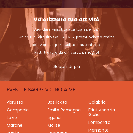
Valorizza la tua attività
Vuoi dare visibilità alla tua azienda?
Unisciti al circuito SAGRITALY, promuoviamo realtà
selezionate per qualità e autenticità.
Fatti trovare da chi cerca il meglio!
Scopri di più
EVENTI E SAGRE VICINO A ME
Abruzzo
Basilicata
Calabria
Campania
Emilia Romagna
Friuli Venezia
Giulia
Lazio
Liguria
Lombardia
Marche
Molise
Piemonte