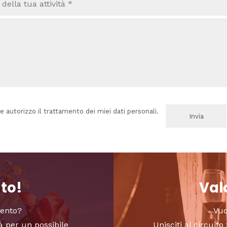
e autorizzo il trattamento dei miei dati personali.
nto!
Valo
vento?
Vuo
à per un possibile
Unisciti al circui