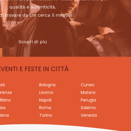
qualità e autenticità.
tti trovare da chi cerca il meglio!
Scopri di più
EVENTI E FESTE IN CITTÀ
sti
Bologna
Cuneo
irenze
Livorno
Matera
ilano
Napoli
Perugia
isa
Roma
Salerno
iena
Torino
Venezia