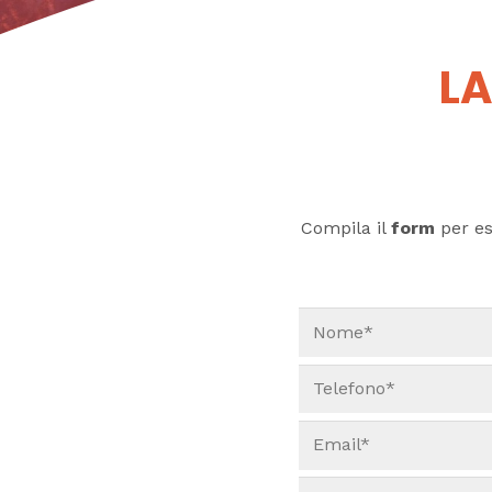
LA
Compila il
form
per ess