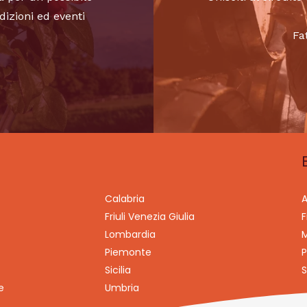
dizioni ed eventi
Fa
Calabria
A
Friuli Venezia Giulia
F
Lombardia
M
Piemonte
P
Sicilia
S
e
Umbria