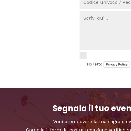
Ho letto
Privacy Policy
Segnala il tuo eve
Vuoi promuovere la tua sagra o e
Compila il form, la nostra redazione verificher