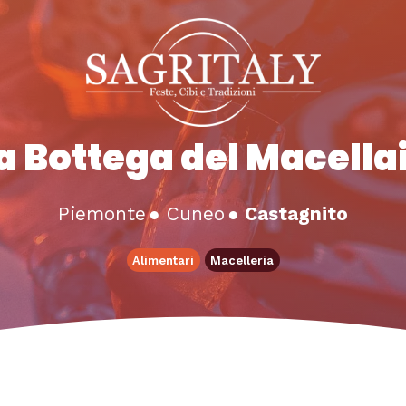
a Bottega del Macella
Piemonte
●
Cuneo
●
Castagnito
Alimentari
Macelleria