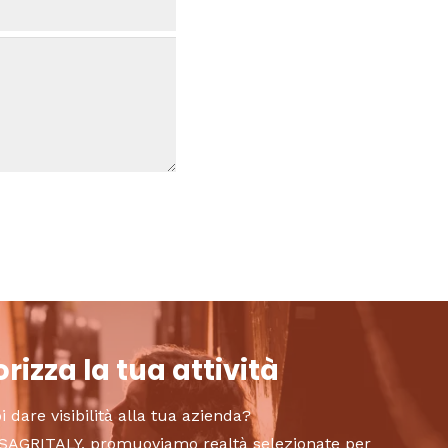
rizza la tua attività
i dare visibilità alla tua azienda?
to SAGRITALY, promuoviamo realtà selezionate per