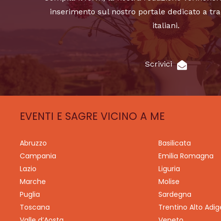
inserimento sul nostro portale dedicato a tra
italiani.
Scrivici
EVENTI E SAGRE VICINO A ME
Abruzzo
Basilicata
Campania
Emilia Romagna
Lazio
Liguria
Marche
Molise
Puglia
Sardegna
Toscana
Trentino Alto Adig
Valle d’Aosta
Veneto