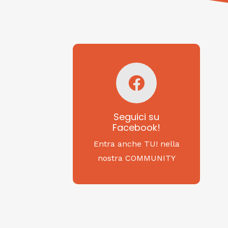
Seguici su
Facebook!
SAGRITALY
Seguici su
Facebook!
Feste, cibi e tradizioni
da Nord a Sud...
Entra anche TU! nella
nostra COMMUNITY