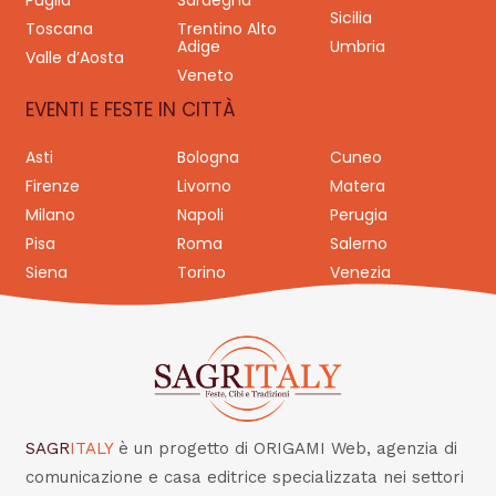
Puglia
Sardegna
Sicilia
Toscana
Trentino Alto
Adige
Umbria
Valle d’Aosta
Veneto
EVENTI E FESTE IN CITTÀ
Asti
Bologna
Cuneo
Firenze
Livorno
Matera
Milano
Napoli
Perugia
Pisa
Roma
Salerno
Siena
Torino
Venezia
SAGR
ITALY
è un progetto di ORIGAMI Web, agenzia di
comunicazione e casa editrice specializzata nei settori