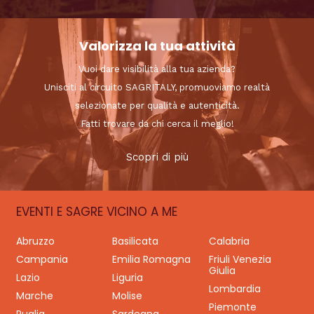
Valorizza la tua attività
Vuoi dare visibilità alla tua azienda?
Unisciti al circuito SAGRITALY, promuoviamo realtà
selezionate per qualità e autenticità.
Fatti trovare da chi cerca il meglio!
Scopri di più
EVENTI E SAGRE VICINO A ME
Abruzzo
Basilicata
Calabria
Campania
Emilia Romagna
Friuli Venezia
Giulia
Lazio
Liguria
Lombardia
Marche
Molise
Piemonte