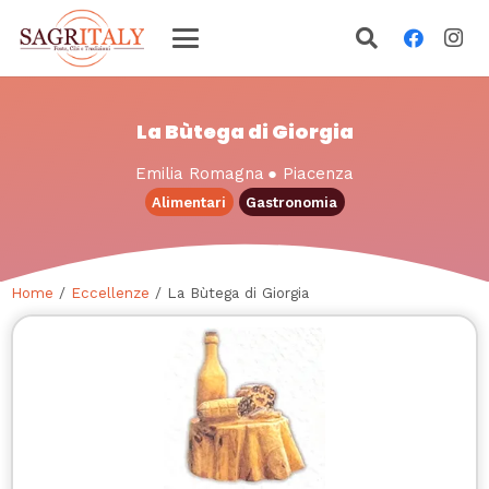
La Bùtega di Giorgia
Emilia Romagna
●
Piacenza
Alimentari
Gastronomia
Home
/
Eccellenze
/ La Bùtega di Giorgia