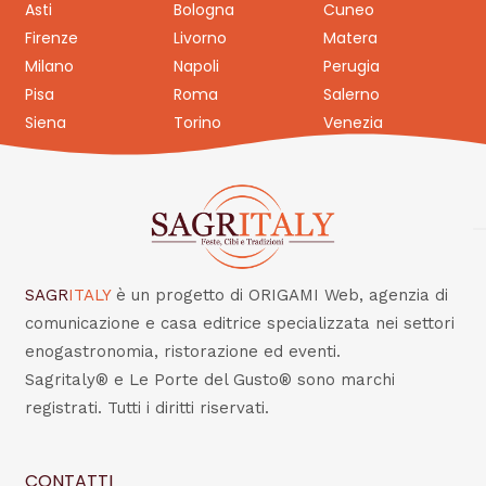
Asti
Bologna
Cuneo
Firenze
Livorno
Matera
Milano
Napoli
Perugia
Pisa
Roma
Salerno
Siena
Torino
Venezia
SAGR
ITALY
è un progetto di ORIGAMI Web, agenzia di
comunicazione e casa editrice specializzata nei settori
enogastronomia, ristorazione ed eventi.
Sagritaly® e Le Porte del Gusto® sono marchi
registrati. Tutti i diritti riservati.
CONTATTI