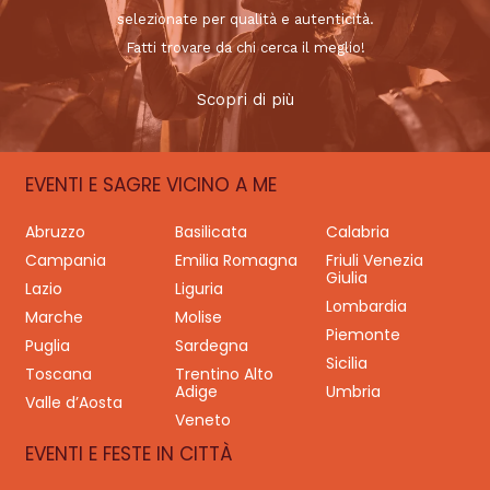
selezionate per qualità e autenticità.
Fatti trovare da chi cerca il meglio!
Scopri di più
EVENTI E SAGRE VICINO A ME
Abruzzo
Basilicata
Calabria
Campania
Emilia Romagna
Friuli Venezia
Giulia
Lazio
Liguria
Lombardia
Marche
Molise
Piemonte
Puglia
Sardegna
Sicilia
Toscana
Trentino Alto
Adige
Umbria
Valle d’Aosta
Veneto
EVENTI E FESTE IN CITTÀ