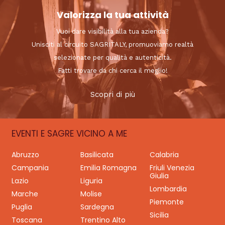
Valorizza la tua attività
Vuoi dare visibilità alla tua azienda?
Unisciti al circuito SAGRITALY, promuoviamo realtà
selezionate per qualità e autenticità.
Fatti trovare da chi cerca il meglio!
Scopri di più
EVENTI E SAGRE VICINO A ME
Abruzzo
Basilicata
Calabria
Campania
Emilia Romagna
Friuli Venezia
Giulia
Lazio
Liguria
Lombardia
Marche
Molise
Piemonte
Puglia
Sardegna
Sicilia
Toscana
Trentino Alto