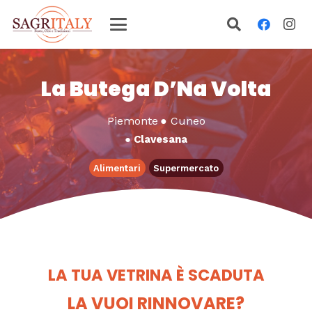
La Butega D’Na Volta
Piemonte
●
Cuneo
●
Clavesana
Alimentari
Supermercato
LA TUA VETRINA È SCADUTA
LA VUOI RINNOVARE?