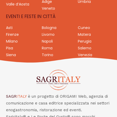
Adige
Umbria
Valle d’Aosta
Veneto
EVENTI E FESTE IN CITTÀ
Asti
Bologna
Cuneo
Firenze
Livorno
Matera
Milano
Napoli
Perugia
Pisa
Roma
Salerno
Siena
Torino
Venezia
SAGR
ITALY
è un progetto di ORIGAMI Web, agenzia di
comunicazione e casa editrice specializzata nei settori
enogastronomia, ristorazione ed eventi.
Sagritaly® e Le Porte del Gusto® sono marchi