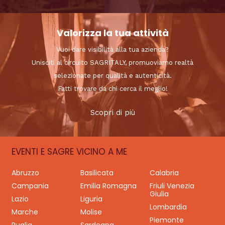
Valorizza la tua attività
Vuoi dare visibilità alla tua azienda?
Unisciti al circuito SAGRITALY, promuoviamo realtà
selezionate per qualità e autenticità.
Fatti trovare da chi cerca il meglio!
Scopri di più
EVENTI E SAGRE VICINO A ME
Abruzzo
Basilicata
Calabria
Campania
Emilia Romagna
Friuli Venezia
Giulia
Lazio
Liguria
Lombardia
Marche
Molise
Piemonte