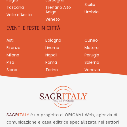
Puglia
Sardegna
Sicilia
Toscana
Trentino Alto
Adige
Umbria
Valle d’Aosta
Veneto
EVENTI E FESTE IN CITTÀ
Asti
Bologna
Cuneo
Firenze
Livorno
Matera
Milano
Napoli
Perugia
Pisa
Roma
Salerno
Siena
Torino
Venezia
SAGR
ITALY
è un progetto di ORIGAMI Web, agenzia di
comunicazione e casa editrice specializzata nei settori