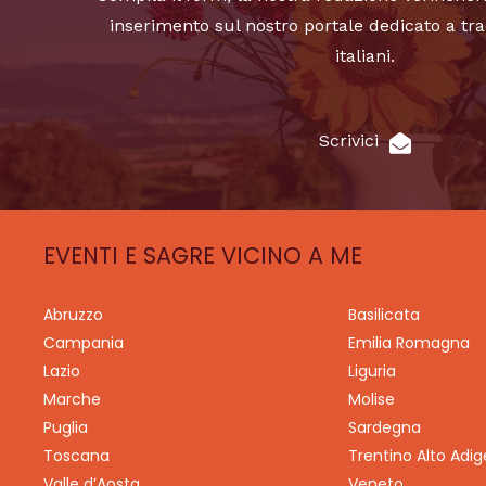
inserimento sul nostro portale dedicato a tra
italiani.
Scrivici
EVENTI E SAGRE VICINO A ME
Abruzzo
Basilicata
Campania
Emilia Romagna
Lazio
Liguria
Marche
Molise
Puglia
Sardegna
Toscana
Trentino Alto Adig
Valle d’Aosta
Veneto