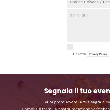
Ho letto
Privacy Policy
Segnala il tuo eve
Vuoi promuovere la tua sagra o e
Compila il form, la nostra redazione verificher