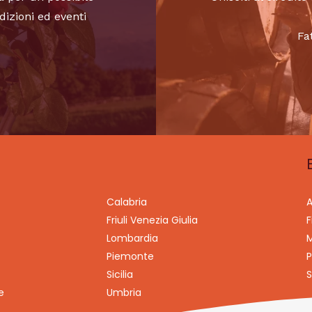
dizioni ed eventi
Fa
Calabria
A
Friuli Venezia Giulia
F
Lombardia
M
Piemonte
P
Sicilia
S
e
Umbria