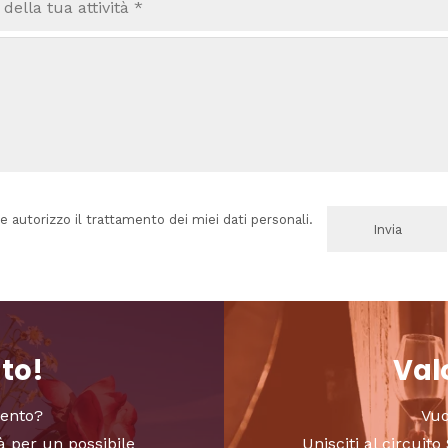
e autorizzo il trattamento dei miei dati personali.
nto!
Valo
vento?
Vuo
à per un possibile
Unisciti al circui