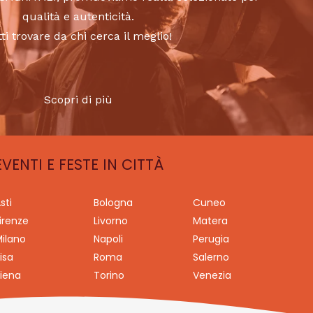
qualità e autenticità.
tti trovare da chi cerca il meglio!
Scopri di più
EVENTI E FESTE IN CITTÀ
sti
Bologna
Cuneo
irenze
Livorno
Matera
ilano
Napoli
Perugia
isa
Roma
Salerno
iena
Torino
Venezia