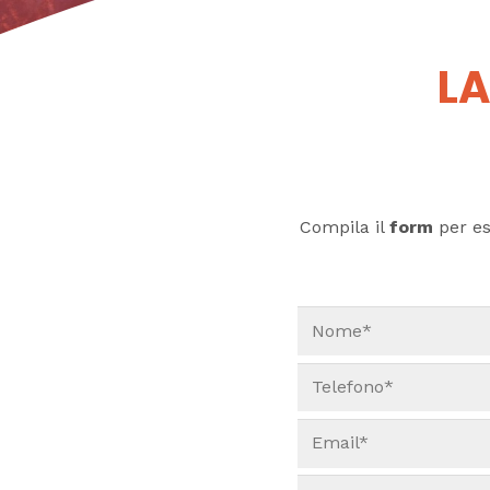
LA
Compila il
form
per ess