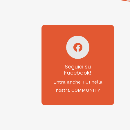
Seguici su
Facebook!
SAGRITALY
Seguici su
Facebook!
Feste, cibi e tradizioni
da Nord a Sud...
Entra anche TU! nella
nostra COMMUNITY