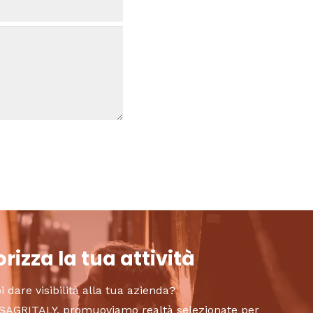
rizza la tua attività
i dare visibilità alla tua azienda?
to SAGRITALY, promuoviamo realtà selezionate per