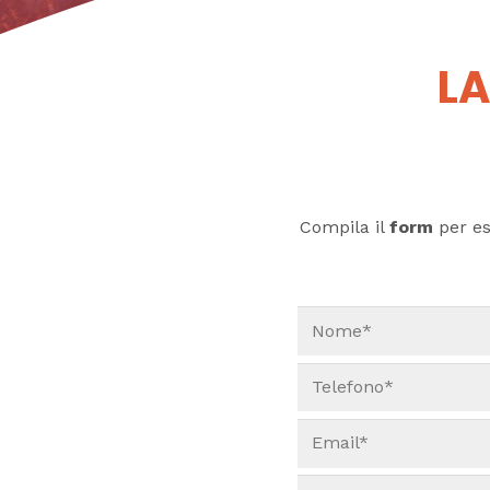
LA
Compila il
form
per ess