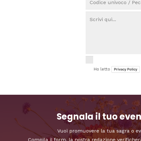
Ho letto
Privacy Policy
Segnala il tuo eve
Vuoi promuovere la tua sagra o e
Compila il form, la nostra redazione verificher