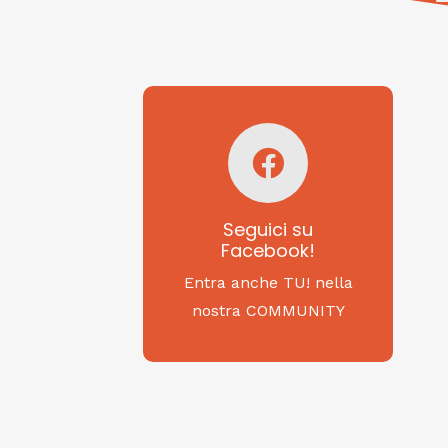
Seguici su
Facebook!
SAGRITALY
Seguici su
Facebook!
Feste, cibi e tradizioni
da Nord a Sud...
Entra anche TU! nella
nostra COMMUNITY