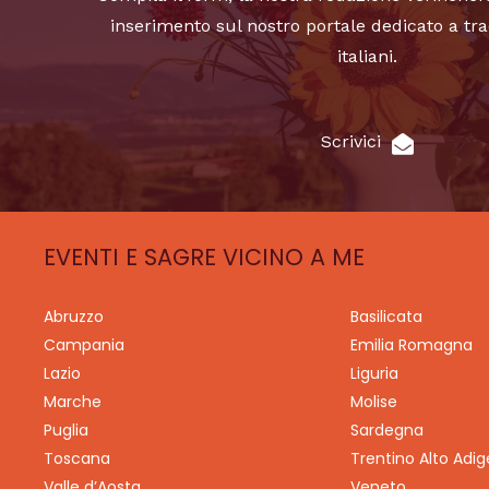
inserimento sul nostro portale dedicato a tra
italiani.
Scrivici
EVENTI E SAGRE VICINO A ME
Abruzzo
Basilicata
Campania
Emilia Romagna
Lazio
Liguria
Marche
Molise
Puglia
Sardegna
Toscana
Trentino Alto Adig
Valle d’Aosta
Veneto