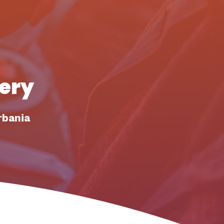
lery
rbania