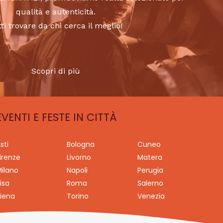
qualità e autenticità.
tti trovare da chi cerca il meglio!
Scopri di più
EVENTI E FESTE IN CITTÀ
sti
Bologna
Cuneo
irenze
Livorno
Matera
ilano
Napoli
Perugia
isa
Roma
Salerno
iena
Torino
Venezia