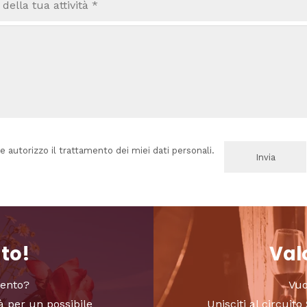
e autorizzo il trattamento dei miei dati personali.
nto!
Valo
vento?
Vuo
à per un possibile
Unisciti al circui