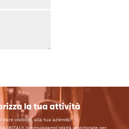
rizza la tua attività
i dare visibilità alla tua azienda?
to SAGRITALY, promuoviamo realtà selezionate per