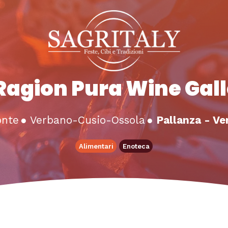
Ragion Pura Wine Gal
onte
●
Verbano-Cusio-Ossola
●
Pallanza - Ve
Alimentari
Enoteca