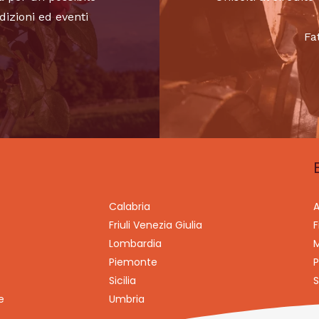
dizioni ed eventi
Fa
Calabria
A
Friuli Venezia Giulia
F
Lombardia
M
Piemonte
P
Sicilia
S
e
Umbria