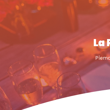
La 
Piem