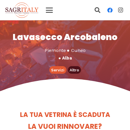
Lavasecco Arcobaleno
Piemonte
●
Cuneo
●
Alba
Servizi
Altro
LA TUA VETRINA È SCADUTA
LA VUOI RINNOVARE?