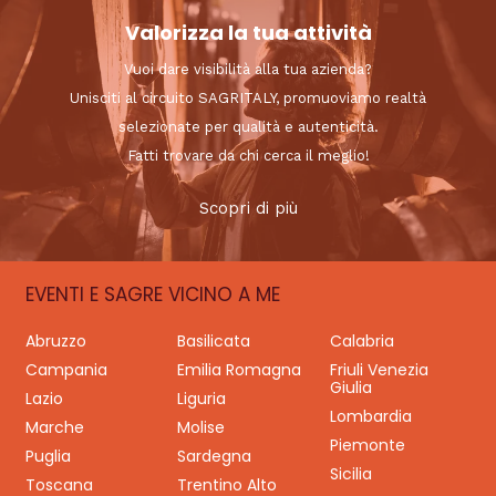
Valorizza la tua attività
Vuoi dare visibilità alla tua azienda?
Unisciti al circuito SAGRITALY, promuoviamo realtà
selezionate per qualità e autenticità.
Fatti trovare da chi cerca il meglio!
Scopri di più
EVENTI E SAGRE VICINO A ME
Abruzzo
Basilicata
Calabria
Campania
Emilia Romagna
Friuli Venezia
Giulia
Lazio
Liguria
Lombardia
Marche
Molise
Piemonte
Puglia
Sardegna
Sicilia
Toscana
Trentino Alto