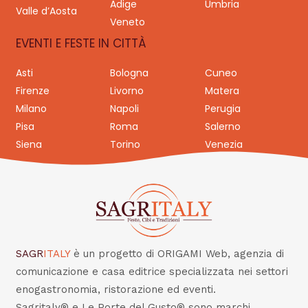
Adige
Umbria
Valle d’Aosta
Veneto
EVENTI E FESTE IN CITTÀ
Asti
Bologna
Cuneo
Firenze
Livorno
Matera
Milano
Napoli
Perugia
Pisa
Roma
Salerno
Siena
Torino
Venezia
SAGR
ITALY
è un progetto di ORIGAMI Web, agenzia di
comunicazione e casa editrice specializzata nei settori
enogastronomia, ristorazione ed eventi.
Sagritaly® e Le Porte del Gusto® sono marchi