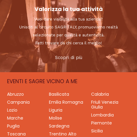
Valorizza la tua attività
Vuoi dare visibilità alla tua azienda?
Unisciti al circuito SAGRITALY, promuoviamo realtà
selezionate per qualità e autenticità.
Fatti trovare da chi cerca il meglio!
Scopri di più
EVENTI E SAGRE VICINO A ME
Abruzzo
Basilicata
Calabria
Campania
Emilia Romagna
Friuli Venezia
Giulia
Lazio
Liguria
Lombardia
Marche
Molise
Piemonte
Puglia
Sardegna
Sicilia
Toscana
Trentino Alto