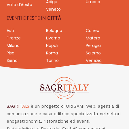
Adige
Umbria
Valle d’Aosta
Veneto
EVENTI E FESTE IN CITTÀ
Asti
Bologna
Cuneo
Firenze
Livorno
Matera
Milano
Napoli
Perugia
Pisa
Roma
Salerno
Siena
Torino
Venezia
SAGR
ITALY
è un progetto di ORIGAMI Web, agenzia di
comunicazione e casa editrice specializzata nei settori
enogastronomia, ristorazione ed eventi.
Sagritaly® e Le Porte del Gusto® sono marchi