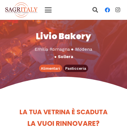
Livio Bakery
Emilia Romagna
●
Modena
●
Soliera
Alimentari
Pasticceria
LA TUA VETRINA È SCADUTA
LA VUOI RINNOVARE?