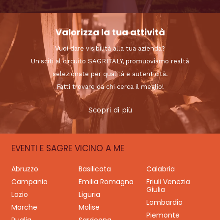
Valorizza la tua attività
Vuoi dare visibilità alla tua azienda?
Unisciti al circuito SAGRITALY, promuoviamo realtà
selezionate per qualità e autenticità.
Fatti trovare da chi cerca il meglio!
Scopri di più
EVENTI E SAGRE VICINO A ME
Abruzzo
Basilicata
Calabria
Campania
Emilia Romagna
Friuli Venezia
Giulia
Lazio
Liguria
Lombardia
Marche
Molise
Piemonte