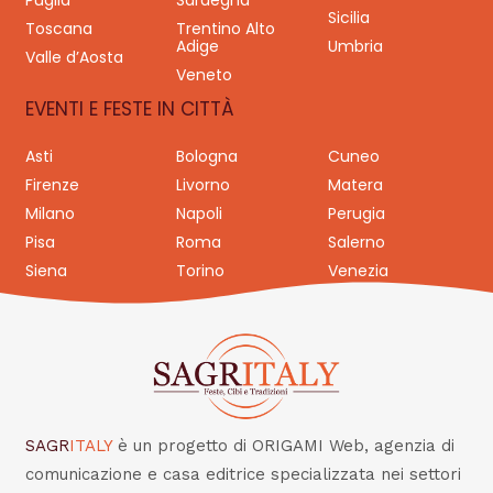
Puglia
Sardegna
Sicilia
Toscana
Trentino Alto
Adige
Umbria
Valle d’Aosta
Veneto
EVENTI E FESTE IN CITTÀ
Asti
Bologna
Cuneo
Firenze
Livorno
Matera
Milano
Napoli
Perugia
Pisa
Roma
Salerno
Siena
Torino
Venezia
SAGR
ITALY
è un progetto di ORIGAMI Web, agenzia di
comunicazione e casa editrice specializzata nei settori