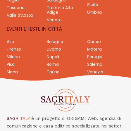
Puglia
Sardegna
Sicilia
Toscana
Trentino Alto
Adige
Umbria
Valle d’Aosta
Veneto
EVENTI E FESTE IN CITTÀ
Asti
Bologna
Cuneo
Firenze
Livorno
Matera
Milano
Napoli
Perugia
Pisa
Roma
Salerno
Siena
Torino
Venezia
SAGR
ITALY
è un progetto di ORIGAMI Web, agenzia di
comunicazione e casa editrice specializzata nei settori