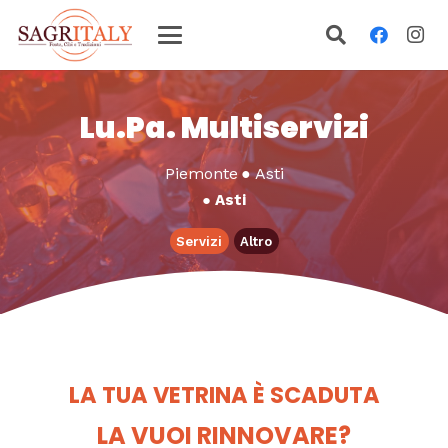
Lu.Pa. Multiservizi
Piemonte
●
Asti
●
Asti
Servizi
Altro
LA TUA VETRINA È SCADUTA
LA VUOI RINNOVARE?