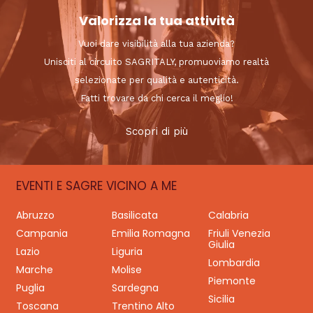
Valorizza la tua attività
Vuoi dare visibilità alla tua azienda?
Unisciti al circuito SAGRITALY, promuoviamo realtà
selezionate per qualità e autenticità.
Fatti trovare da chi cerca il meglio!
Scopri di più
EVENTI E SAGRE VICINO A ME
Abruzzo
Basilicata
Calabria
Campania
Emilia Romagna
Friuli Venezia
Giulia
Lazio
Liguria
Lombardia
Marche
Molise
Piemonte
Puglia
Sardegna
Sicilia
Toscana
Trentino Alto