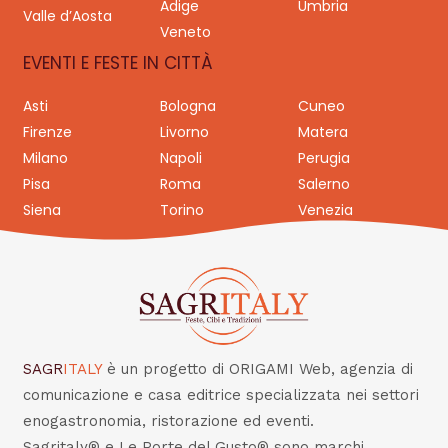
Adige
Umbria
Valle d’Aosta
Veneto
EVENTI E FESTE IN CITTÀ
Asti
Bologna
Cuneo
Firenze
Livorno
Matera
Milano
Napoli
Perugia
Pisa
Roma
Salerno
Siena
Torino
Venezia
SAGR
ITALY
è un progetto di ORIGAMI Web, agenzia di
comunicazione e casa editrice specializzata nei settori
enogastronomia, ristorazione ed eventi.
Sagritaly® e Le Porte del Gusto® sono marchi