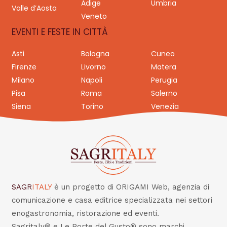
Adige
Umbria
Valle d’Aosta
Veneto
EVENTI E FESTE IN CITTÀ
Asti
Bologna
Cuneo
Firenze
Livorno
Matera
Milano
Napoli
Perugia
Pisa
Roma
Salerno
Siena
Torino
Venezia
SAGR
ITALY
è un progetto di ORIGAMI Web, agenzia di
comunicazione e casa editrice specializzata nei settori
enogastronomia, ristorazione ed eventi.
Sagritaly® e Le Porte del Gusto® sono marchi