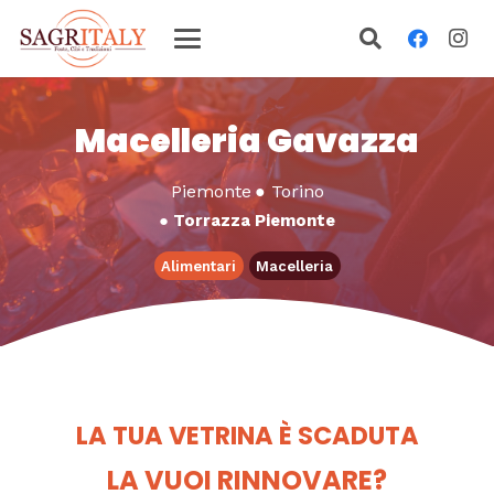
Macelleria Gavazza
Piemonte
●
Torino
●
Torrazza Piemonte
Alimentari
Macelleria
LA TUA VETRINA È SCADUTA
LA VUOI RINNOVARE?