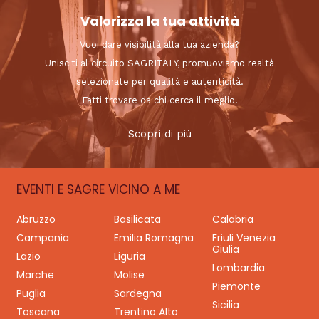
Valorizza la tua attività
Vuoi dare visibilità alla tua azienda?
Unisciti al circuito SAGRITALY, promuoviamo realtà
selezionate per qualità e autenticità.
Fatti trovare da chi cerca il meglio!
Scopri di più
EVENTI E SAGRE VICINO A ME
Abruzzo
Basilicata
Calabria
Campania
Emilia Romagna
Friuli Venezia
Giulia
Lazio
Liguria
Lombardia
Marche
Molise
Piemonte
Puglia
Sardegna
Sicilia
Toscana
Trentino Alto