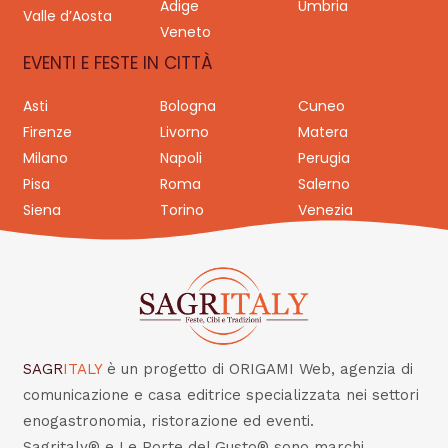
Adige
Umbria
Valle d’Aosta
Veneto
EVENTI E FESTE IN CITTÀ
Asti
Bologna
Cuneo
Firenze
Livorno
Matera
Milano
Napoli
Perugia
Pisa
Roma
Salerno
Siena
Torino
Venezia
SAGR
ITALY
è un progetto di ORIGAMI Web, agenzia di
comunicazione e casa editrice specializzata nei settori
enogastronomia, ristorazione ed eventi.
Sagritaly® e Le Porte del Gusto® sono marchi