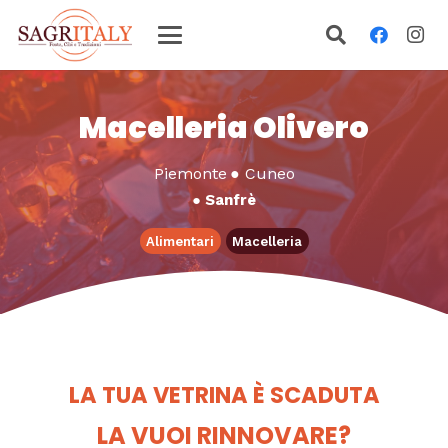
Macelleria Olivero
Piemonte
●
Cuneo
●
Sanfrè
Alimentari
Macelleria
LA TUA VETRINA È SCADUTA
LA VUOI RINNOVARE?