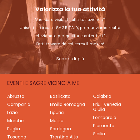
Valorizza la tua attività
Vuoi dare visibilità alla tua azienda?
Unisciti al circuito SAGRITALY, promuoviamo realtà
selezionate per qualità e autenticità.
Fatti trovare da chi cerca il meglio!
Scopri di più
EVENTI E SAGRE VICINO A ME
Abruzzo
Basilicata
Calabria
Campania
Emilia Romagna
Friuli Venezia
Giulia
Lazio
Liguria
Lombardia
Marche
Molise
Piemonte
Puglia
Sardegna
Sicilia
Toscana
Trentino Alto