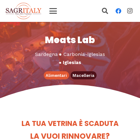
Meats Lab
Sardegna
●
Carbonia-Iglesias
●
Iglesias
Alimentari
Macelleria
LA TUA VETRINA È SCADUTA
LA VUOI RINNOVARE?