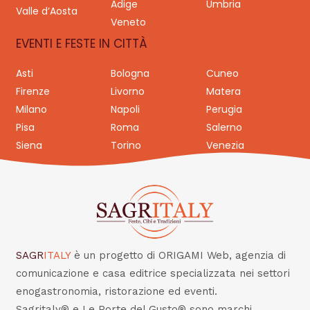
Adige
Umbria
Valle d’Aosta
Veneto
EVENTI E FESTE IN CITTÀ
Asti
Bologna
Cuneo
Firenze
Livorno
Matera
Milano
Napoli
Perugia
Pisa
Roma
Salerno
Siena
Torino
Venezia
SAGR
ITALY
è un progetto di ORIGAMI Web, agenzia di
comunicazione e casa editrice specializzata nei settori
enogastronomia, ristorazione ed eventi.
Sagritaly® e Le Porte del Gusto® sono marchi