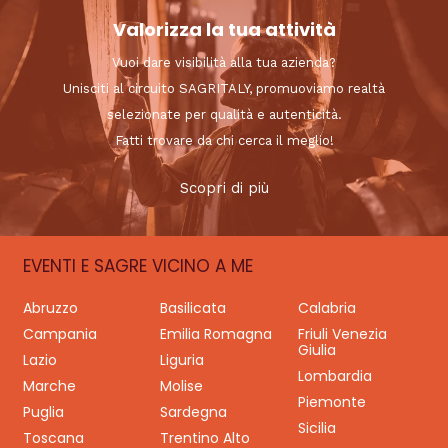
Valorizza la tua attività
Vuoi dare visibilità alla tua azienda?
Unisciti al circuito SAGRITALY, promuoviamo realtà
selezionate per qualità e autenticità.
Fatti trovare da chi cerca il meglio!
Scopri di più
EVENTI E SAGRE VICINO A ME
Abruzzo
Basilicata
Calabria
Campania
Emilia Romagna
Friuli Venezia
Giulia
Lazio
Liguria
Lombardia
Marche
Molise
Piemonte
Puglia
Sardegna
Sicilia
Toscana
Trentino Alto