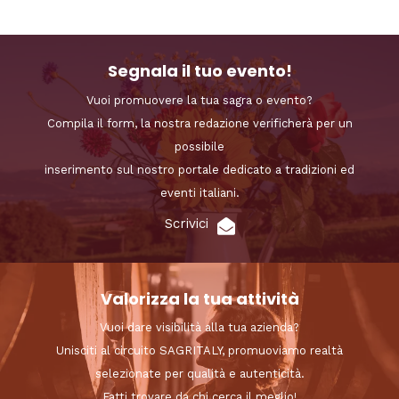
Segnala il tuo evento!
Vuoi promuovere la tua sagra o evento?
Compila il form, la nostra redazione verificherà per un
possibile
inserimento sul nostro portale dedicato a tradizioni ed
eventi italiani.
Scrivici
Valorizza la tua attività
Vuoi dare visibilità alla tua azienda?
Unisciti al circuito SAGRITALY, promuoviamo realtà
selezionate per qualità e autenticità.
Fatti trovare da chi cerca il meglio!