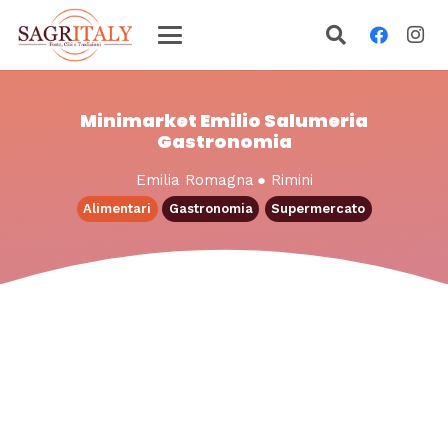
Minimarket Emilio Salumeria
Gastronomia
Emilia Romagna
●
Rimini
Alimentari
Gastronomia
Supermercato