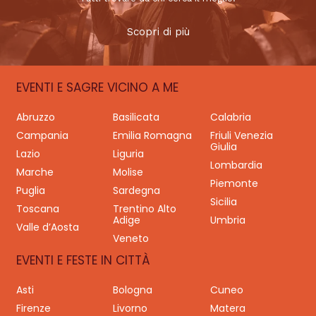
Scopri di più
EVENTI E SAGRE VICINO A ME
Abruzzo
Basilicata
Calabria
Campania
Emilia Romagna
Friuli Venezia
Giulia
Lazio
Liguria
Lombardia
Marche
Molise
Piemonte
Puglia
Sardegna
Sicilia
Toscana
Trentino Alto
Adige
Umbria
Valle d’Aosta
Veneto
EVENTI E FESTE IN CITTÀ
Asti
Bologna
Cuneo
Firenze
Livorno
Matera