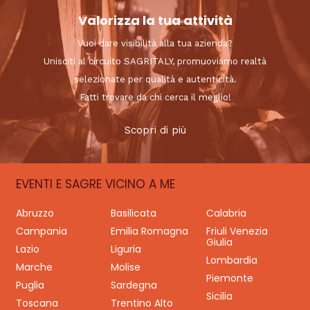
Valorizza la tua attività
Vuoi dare visibilità alla tua azienda?
Unisciti al circuito SAGRITALY, promuoviamo realtà
selezionate per qualità e autenticità.
Fatti trovare da chi cerca il meglio!
Scopri di più
EVENTI E SAGRE VICINO A ME
Abruzzo
Basilicata
Calabria
Campania
Emilia Romagna
Friuli Venezia
Giulia
Lazio
Liguria
Lombardia
Marche
Molise
Piemonte
Puglia
Sardegna
Sicilia
Toscana
Trentino Alto