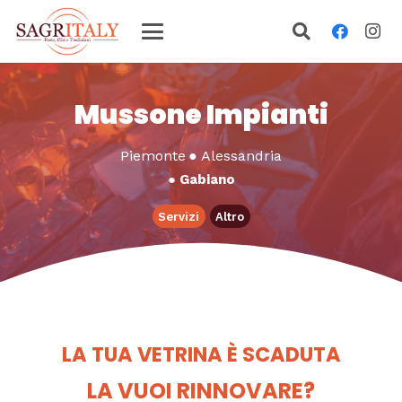
Mussone Impianti
Piemonte
●
Alessandria
●
Gabiano
Servizi
Altro
LA TUA VETRINA È SCADUTA
LA VUOI RINNOVARE?