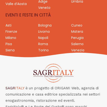
Adige
Umbria
Valle d’Aosta
Veneto
EVENTI E FESTE IN CITTÀ
Asti
Bologna
Cuneo
Firenze
Livorno
Matera
Milano
Napoli
Perugia
Pisa
Roma
Salerno
Siena
Torino
Venezia
SAGR
ITALY
è un progetto di ORIGAMI Web, agenzia di
comunicazione e casa editrice specializzata nei settori
enogastronomia, ristorazione ed eventi.
Sagritaly® e Le Porte del Gusto® sono marchi