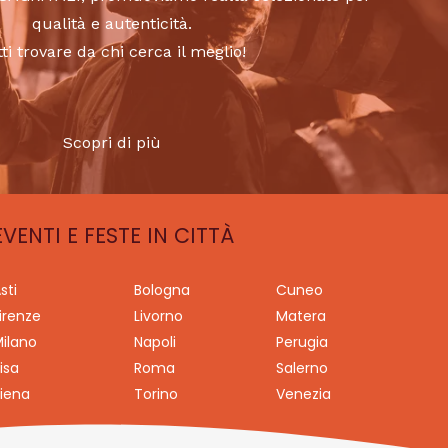
qualità e autenticità.
tti trovare da chi cerca il meglio!
Scopri di più
EVENTI E FESTE IN CITTÀ
sti
Bologna
Cuneo
irenze
Livorno
Matera
ilano
Napoli
Perugia
isa
Roma
Salerno
iena
Torino
Venezia