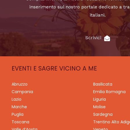
inserimento sul nostro portale dedicato a tra
italiani.
Scrivici
EVENTI E SAGRE VICINO A ME
Abruzzo
Basilicata
Campania
Emilia Romagna
Lazio
Liguria
Marche
Molise
Puglia
Sardegna
Toscana
Trentino Alto Adig
Valle d’Aosta
Veneto