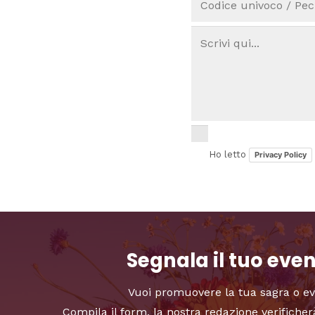
Ho letto
Privacy Policy
Segnala il tuo eve
Vuoi promuovere la tua sagra o e
Compila il form, la nostra redazione verificher