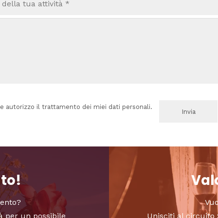
e autorizzo il trattamento dei miei dati personali.
nto!
Valo
vento?
Vuo
à per un possibile
Unisciti al circui