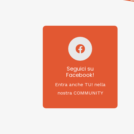
Seguici su
Facebook!
SAGRITALY
Seguici su
Facebook!
Feste, cibi e tradizioni
da Nord a Sud...
Entra anche TU! nella
nostra COMMUNITY