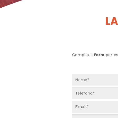
LA
Compila il
form
per ess