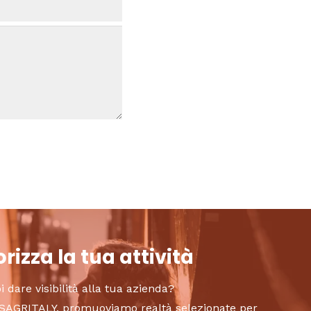
rizza la tua attività
i dare visibilità alla tua azienda?
to SAGRITALY, promuoviamo realtà selezionate per