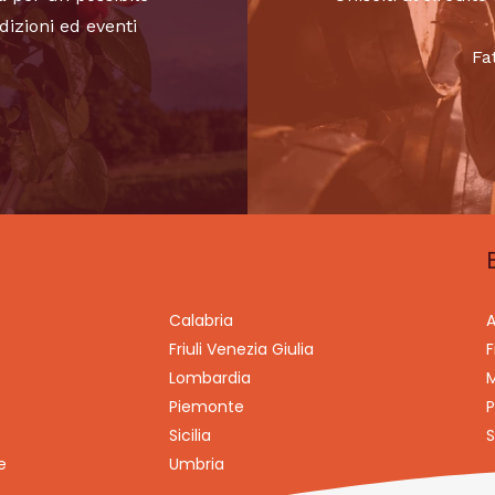
dizioni ed eventi
Fa
Calabria
A
Friuli Venezia Giulia
F
Lombardia
M
Piemonte
P
Sicilia
S
e
Umbria