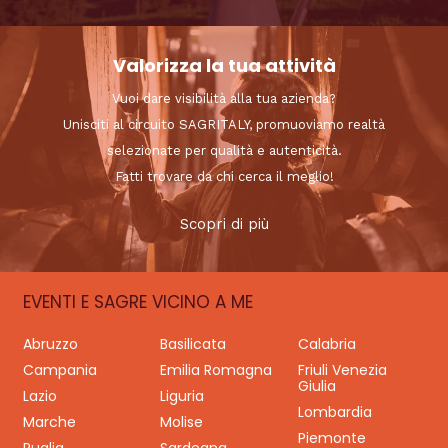
Valorizza la tua attività
Vuoi dare visibilità alla tua azienda?
Unisciti al circuito SAGRITALY, promuoviamo realtà
selezionate per qualità e autenticità.
Fatti trovare da chi cerca il meglio!
Scopri di più
EVENTI E SAGRE VICINO A ME
Abruzzo
Basilicata
Calabria
Campania
Emilia Romagna
Friuli Venezia
Giulia
Lazio
Liguria
Lombardia
Marche
Molise
Piemonte