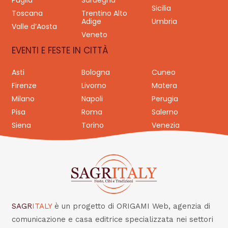
Puglia
Sardegna
Sicilia
Toscana
Trentino Alto
Adige
Umbria
Valle d’Aosta
Veneto
EVENTI E FESTE IN CITTÀ
Asti
Bologna
Cuneo
Firenze
Livorno
Matera
Milano
Napoli
Perugia
Pisa
Roma
Salerno
Siena
Torino
Venezia
SAGR
ITALY
è un progetto di ORIGAMI Web, agenzia di
comunicazione e casa editrice specializzata nei settori