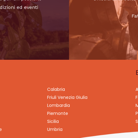
dizioni ed eventi
Fa
Calabria
A
Friuli Venezia Giulia
F
Lombardia
M
Piemonte
P
Sicilia
S
e
Umbria