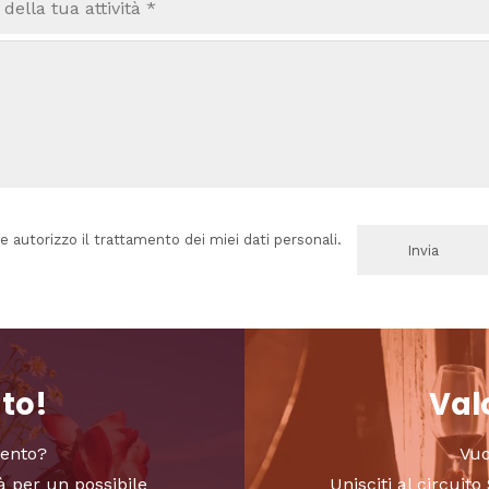
e autorizzo il trattamento dei miei dati personali.
nto!
Valo
vento?
Vuo
à per un possibile
Unisciti al circui