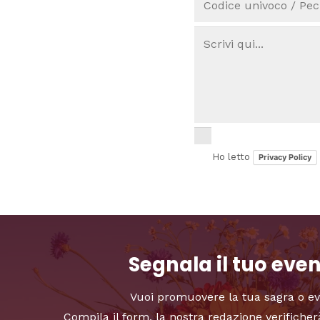
Ho letto
Privacy Policy
Segnala il tuo eve
Vuoi promuovere la tua sagra o e
Compila il form, la nostra redazione verificher