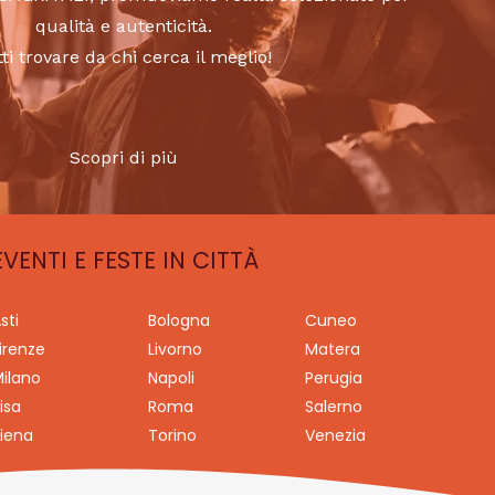
qualità e autenticità.
tti trovare da chi cerca il meglio!
Scopri di più
EVENTI E FESTE IN CITTÀ
sti
Bologna
Cuneo
irenze
Livorno
Matera
ilano
Napoli
Perugia
isa
Roma
Salerno
iena
Torino
Venezia