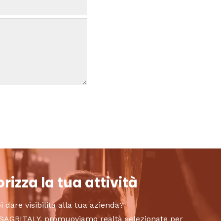
rizza la tua attività
i dare visibilità alla tua azienda?
to SAGRITALY, promuoviamo realtà selezionate per