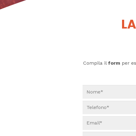
LA
Compila il
form
per ess