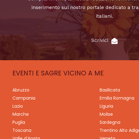
inserimento sul nostro portale dedicato a tra
italiani.
Scrivici
EVENTI E SAGRE VICINO A ME
Abruzzo
Basilicata
Campania
Emilia Romagna
Lazio
Liguria
Marche
Molise
Puglia
Sardegna
Toscana
Trentino Alto Adig
Valle d’Aosta
Veneto