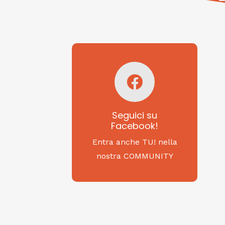
Seguici su
Facebook!
SAGRITALY
Seguici su
Facebook!
Feste, cibi e tradizioni
da Nord a Sud...
Entra anche TU! nella
nostra COMMUNITY