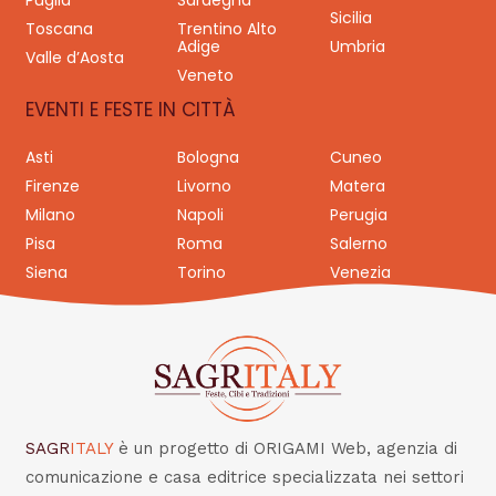
Puglia
Sardegna
Sicilia
Toscana
Trentino Alto
Adige
Umbria
Valle d’Aosta
Veneto
EVENTI E FESTE IN CITTÀ
Asti
Bologna
Cuneo
Firenze
Livorno
Matera
Milano
Napoli
Perugia
Pisa
Roma
Salerno
Siena
Torino
Venezia
SAGR
ITALY
è un progetto di ORIGAMI Web, agenzia di
comunicazione e casa editrice specializzata nei settori