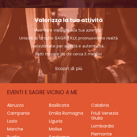
Valorizza la tua attività
Vuoi dare visibilità alla tua azienda?
Unisciti al circuito SAGRITALY, promuoviamo realtà
selezionate per qualità e autenticità.
Fatti trovare da chi cerca il meglio!
Scopri di più
EVENTI E SAGRE VICINO A ME
Abruzzo
Basilicata
Calabria
Campania
Emilia Romagna
Friuli Venezia
Giulia
Lazio
Liguria
Lombardia
Marche
Molise
Piemonte