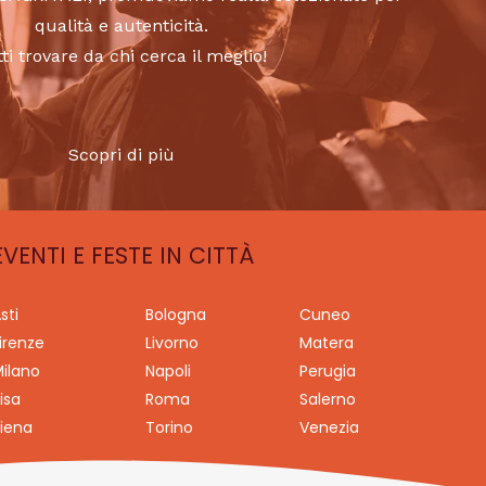
qualità e autenticità.
tti trovare da chi cerca il meglio!
Scopri di più
EVENTI E FESTE IN CITTÀ
sti
Bologna
Cuneo
irenze
Livorno
Matera
ilano
Napoli
Perugia
isa
Roma
Salerno
iena
Torino
Venezia