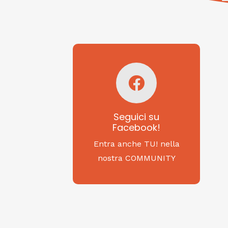
Seguici su
Facebook!
SAGRITALY
Seguici su
Facebook!
Feste, cibi e tradizioni
da Nord a Sud...
Entra anche TU! nella
nostra COMMUNITY