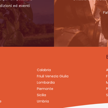
dizioni ed eventi
Fa
Calabria
A
Friuli Venezia Giulia
F
Lombardia
M
Piemonte
P
Sicilia
S
e
Umbria