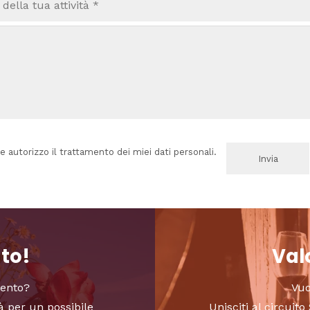
e autorizzo il trattamento dei miei dati personali.
nto!
Valo
vento?
Vuo
à per un possibile
Unisciti al circui