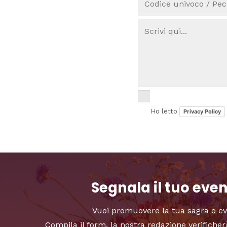
Ho letto
Privacy Policy
Segnala il tuo eve
Vuoi promuovere la tua sagra o e
Compila il form, la nostra redazione verificher