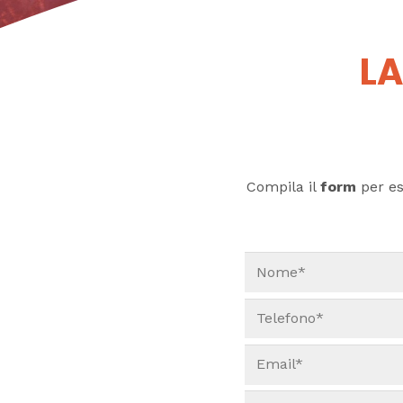
LA
Compila il
form
per ess