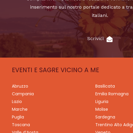
inserimento sul nostro portale dedicato a tra
italiani.
Scrivici
EVENTI E SAGRE VICINO A ME
Abruzzo
Basilicata
Campania
Emilia Romagna
Lazio
Liguria
Marche
Molise
Puglia
Sardegna
Toscana
Trentino Alto Adig
Valle d’Aosta
Veneto