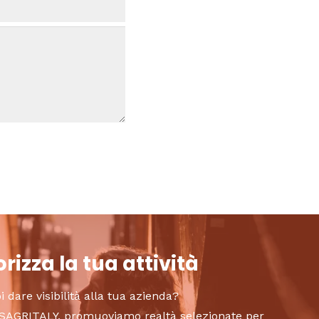
rizza la tua attività
i dare visibilità alla tua azienda?
to SAGRITALY, promuoviamo realtà selezionate per