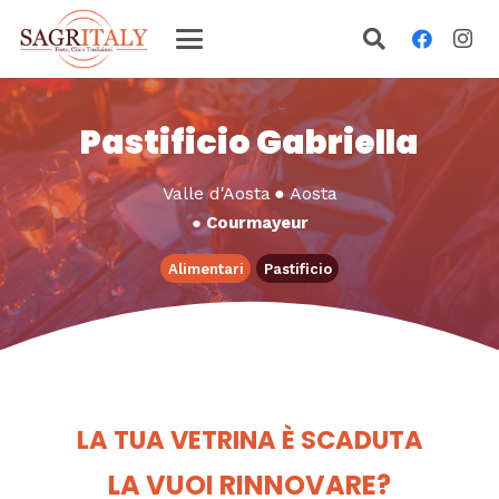
Pastificio Gabriella
Valle d'Aosta
●
Aosta
●
Courmayeur
Alimentari
Pastificio
LA TUA VETRINA È SCADUTA
LA VUOI RINNOVARE?