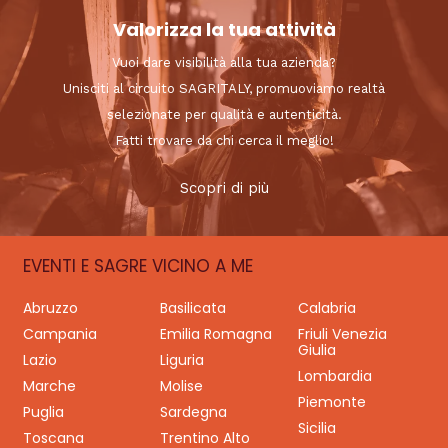
Valorizza la tua attività
Vuoi dare visibilità alla tua azienda?
Unisciti al circuito SAGRITALY, promuoviamo realtà
selezionate per qualità e autenticità.
Fatti trovare da chi cerca il meglio!
Scopri di più
EVENTI E SAGRE VICINO A ME
Abruzzo
Basilicata
Calabria
Campania
Emilia Romagna
Friuli Venezia
Giulia
Lazio
Liguria
Lombardia
Marche
Molise
Piemonte
Puglia
Sardegna
Sicilia
Toscana
Trentino Alto