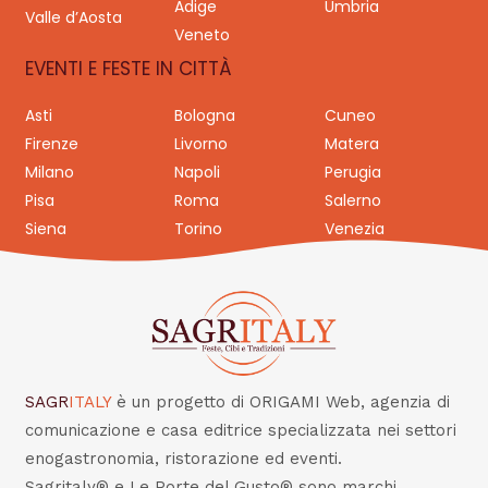
Adige
Umbria
Valle d’Aosta
Veneto
EVENTI E FESTE IN CITTÀ
Asti
Bologna
Cuneo
Firenze
Livorno
Matera
Milano
Napoli
Perugia
Pisa
Roma
Salerno
Siena
Torino
Venezia
SAGR
ITALY
è un progetto di ORIGAMI Web, agenzia di
comunicazione e casa editrice specializzata nei settori
enogastronomia, ristorazione ed eventi.
Sagritaly® e Le Porte del Gusto® sono marchi