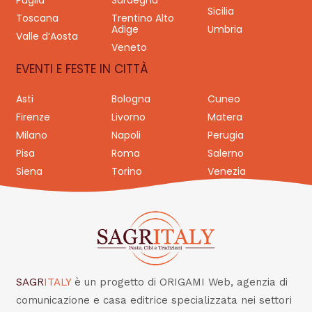
Puglia
Sardegna
Sicilia
Toscana
Trentino Alto
Adige
Umbria
Valle d’Aosta
Veneto
EVENTI E FESTE IN CITTÀ
Asti
Bologna
Cuneo
Firenze
Livorno
Matera
Milano
Napoli
Perugia
Pisa
Roma
Salerno
Siena
Torino
Venezia
SAGR
ITALY
è un progetto di ORIGAMI Web, agenzia di
comunicazione e casa editrice specializzata nei settori