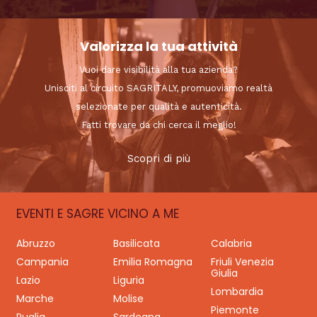
Valorizza la tua attività
Vuoi dare visibilità alla tua azienda?
Unisciti al circuito SAGRITALY, promuoviamo realtà
selezionate per qualità e autenticità.
Fatti trovare da chi cerca il meglio!
Scopri di più
EVENTI E SAGRE VICINO A ME
Abruzzo
Basilicata
Calabria
Campania
Emilia Romagna
Friuli Venezia
Giulia
Lazio
Liguria
Lombardia
Marche
Molise
Piemonte