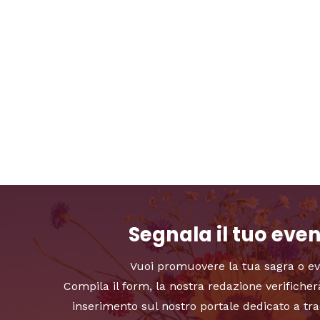
Segnala il tuo eve
Vuoi promuovere la tua sagra o e
Compila il form, la nostra redazione verificher
inserimento sul nostro portale dedicato a tra