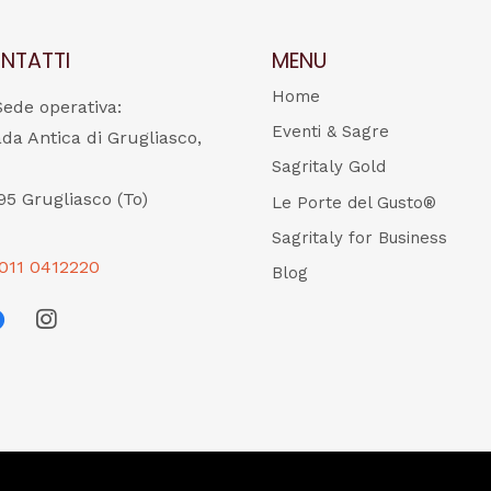
NTATTI
MENU
Home
Sede operativa:
Eventi & Sagre
ada Antica di Grugliasco,
Sagritaly Gold
95 Grugliasco (To)
Le Porte del Gusto®
Sagritaly for Business
011 0412220
Blog