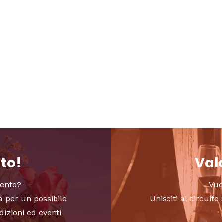
nto!
Valo
vento?
Vuo
à per un possibile
Unisciti al circui
dizioni ed eventi