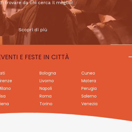
tti trovare da chi cerca il meglio!
Scopri di più
EVENTI E FESTE IN CITTÀ
sti
Bologna
Cuneo
irenze
Livorno
Matera
ilano
Napoli
Perugia
isa
Roma
Salerno
iena
Torino
Venezia