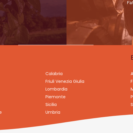
Fa
Calabria
A
Friuli Venezia Giulia
F
Lombardia
M
Piemonte
P
Sicilia
S
e
Umbria