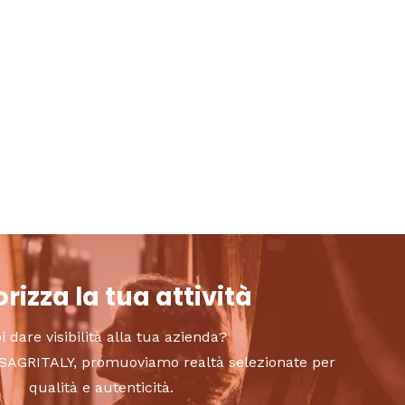
rizza la tua attività
i dare visibilità alla tua azienda?
to SAGRITALY, promuoviamo realtà selezionate per
qualità e autenticità.