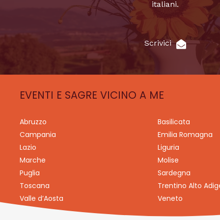
italiani.
Scrivici
EVENTI E SAGRE VICINO A ME
Abruzzo
Basilicata
Campania
Emilia Romagna
Lazio
Liguria
Marche
Molise
Puglia
Sardegna
Toscana
Trentino Alto Adig
Valle d’Aosta
Veneto