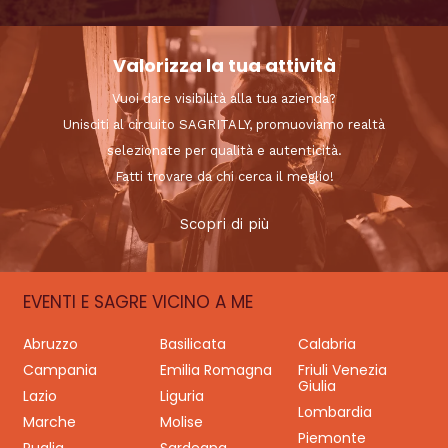
Valorizza la tua attività
Vuoi dare visibilità alla tua azienda?
Unisciti al circuito SAGRITALY, promuoviamo realtà
selezionate per qualità e autenticità.
Fatti trovare da chi cerca il meglio!
Scopri di più
EVENTI E SAGRE VICINO A ME
Abruzzo
Basilicata
Calabria
Campania
Emilia Romagna
Friuli Venezia
Giulia
Lazio
Liguria
Lombardia
Marche
Molise
Piemonte