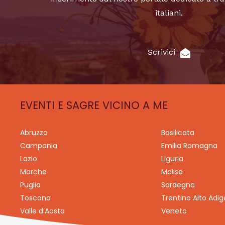
italiani.
Scrivici
EVENTI E SAGRE VICINO A ME
Abruzzo
Basilicata
Campania
Emilia Romagna
Lazio
Liguria
Marche
Molise
Puglia
Sardegna
Toscana
Trentino Alto Adig
Valle d’Aosta
Veneto