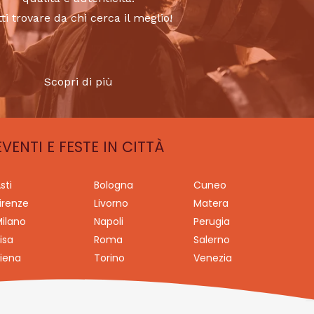
tti trovare da chi cerca il meglio!
Scopri di più
EVENTI E FESTE IN CITTÀ
sti
Bologna
Cuneo
irenze
Livorno
Matera
ilano
Napoli
Perugia
isa
Roma
Salerno
iena
Torino
Venezia