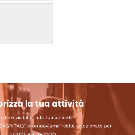
rizza la tua attività
i dare visibilità alla tua azienda?
to SAGRITALY, promuoviamo realtà selezionate per
qualità e autenticità.