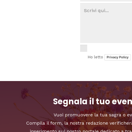
Ho letto
Privacy Policy
Segnala il tuo eve
Vuoi promuovere la tua sagra o e
Compila il form, la nostra redazione verificher
inserimento sul nostro portale dedicato a tra