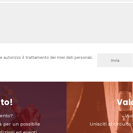
e autorizzo il trattamento dei miei dati personali.
nto!
Valo
vento?
Vuo
à per un possibile
Unisciti al circui
dizioni ed eventi