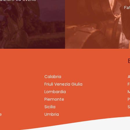
Fa
Calabria
A
Friuli Venezia Giulia
F
Lombardia
M
Piemonte
P
Sicilia
S
e
Umbria