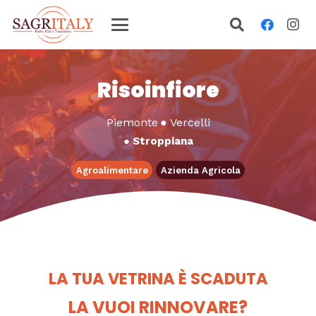
Risoinfiore
Piemonte
●
Vercelli
●
Stroppiana
Agroalimentare
Azienda Agricola
LA TUA VETRINA È SCADUTA
LA VUOI RINNOVARE?