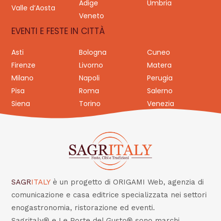
Adige
Umbria
Valle d’Aosta
Veneto
EVENTI E FESTE IN CITTÀ
Asti
Bologna
Cuneo
Firenze
Livorno
Matera
Milano
Napoli
Perugia
Pisa
Roma
Salerno
Siena
Torino
Venezia
SAGR
ITALY
è un progetto di ORIGAMI Web, agenzia di
comunicazione e casa editrice specializzata nei settori
enogastronomia, ristorazione ed eventi.
Sagritaly® e Le Porte del Gusto® sono marchi