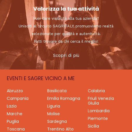
Valorizza la tua attività
Vuoi dare visibilità alla tua azienda?
Unisciti al circuito SAGRITALY, promuoviamo realtà
selezionate per qualità e autenticità.
Fatti trovare da chi cerca il meglio!
Scopri di più
EVENTI E SAGRE VICINO A ME
Abruzzo
Basilicata
Calabria
Campania
Emilia Romagna
Friuli Venezia
Giulia
Lazio
Liguria
Lombardia
Marche
Molise
Piemonte
Puglia
Sardegna
Sicilia
Toscana
Trentino Alto