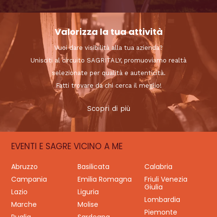
Valorizza la tua attività
Vuoi dare visibilità alla tua azienda?
Unisciti al circuito SAGRITALY, promuoviamo realtà
selezionate per qualità e autenticità.
Fatti trovare da chi cerca il meglio!
Scopri di più
EVENTI E SAGRE VICINO A ME
Abruzzo
Basilicata
Calabria
Campania
Emilia Romagna
Friuli Venezia
Giulia
Lazio
Liguria
Lombardia
Marche
Molise
Piemonte