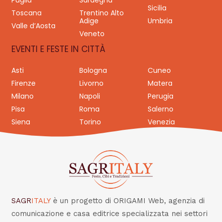
Puglia
Sardegna
Sicilia
Toscana
Trentino Alto
Adige
Umbria
Valle d’Aosta
Veneto
EVENTI E FESTE IN CITTÀ
Asti
Bologna
Cuneo
Firenze
Livorno
Matera
Milano
Napoli
Perugia
Pisa
Roma
Salerno
Siena
Torino
Venezia
SAGR
ITALY
è un progetto di ORIGAMI Web, agenzia di
comunicazione e casa editrice specializzata nei settori