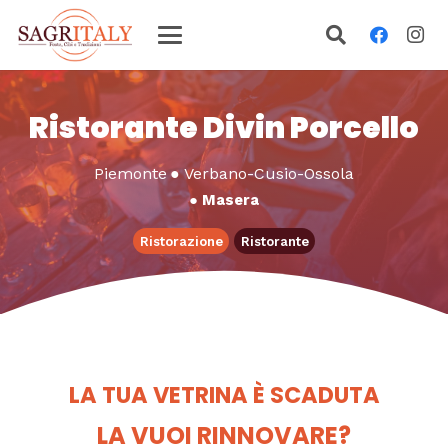
Ristorante Divin Porcello
Piemonte
●
Verbano-Cusio-Ossola
●
Masera
Ristorazione
Ristorante
LA TUA VETRINA È SCADUTA
LA VUOI RINNOVARE?