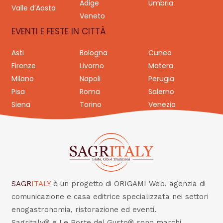
Adige
Umbria
Valle d’Aosta
Veneto
EVENTI E FESTE IN CITTÀ
Asti
Bologna
Cuneo
Firenze
Livorno
Matera
Milano
Napoli
Perugia
Pisa
Roma
Salerno
Siena
Torino
Venezia
SAGR
ITALY
è un progetto di ORIGAMI Web, agenzia di
comunicazione e casa editrice specializzata nei settori
enogastronomia, ristorazione ed eventi.
Sagritaly® e Le Porte del Gusto® sono marchi