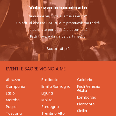
Valorizza la tua attività
Vuoi dare visibilità alla tua azienda?
Unisciti al circuito SAGRITALY, promuoviamo realtà
selezionate per qualità e autenticità.
Fatti trovare da chi cerca il meglio!
Scopri di più
EVENTI E SAGRE VICINO A ME
Abruzzo
Basilicata
Calabria
Campania
Emilia Romagna
Friuli Venezia
Giulia
Lazio
Liguria
Lombardia
Marche
Molise
Piemonte
Puglia
Sardegna
Sicilia
Toscana
Trentino Alto