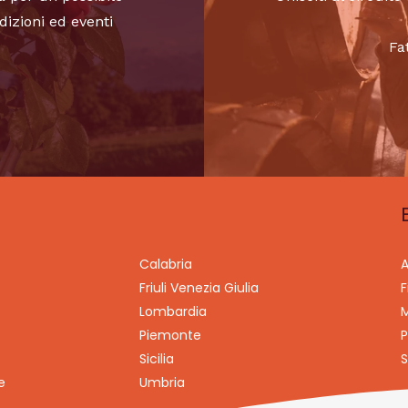
dizioni ed eventi
Fa
Calabria
A
Friuli Venezia Giulia
F
Lombardia
M
Piemonte
P
Sicilia
S
e
Umbria