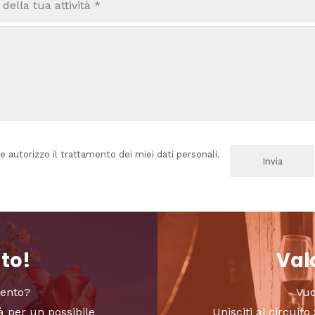
e autorizzo il trattamento dei miei dati personali.
nto!
Valo
vento?
Vuo
à per un possibile
Unisciti al circui