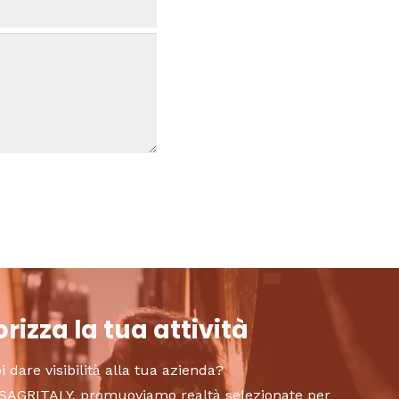
rizza la tua attività
i dare visibilità alla tua azienda?
to SAGRITALY, promuoviamo realtà selezionate per