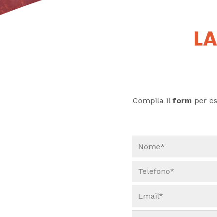
LA
Compila il
form
per ess