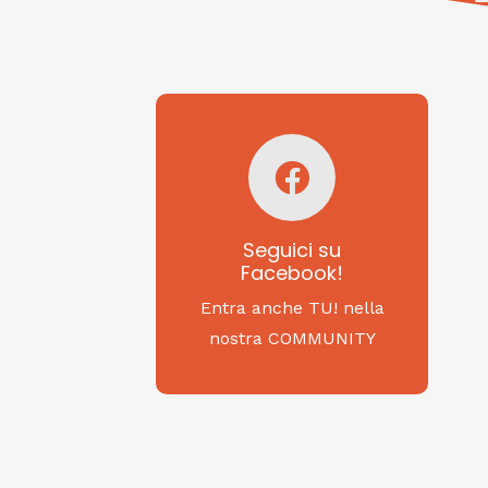
Seguici su
Facebook!
SAGRITALY
Seguici su
Facebook!
Feste, cibi e tradizioni
da Nord a Sud...
Entra anche TU! nella
nostra COMMUNITY