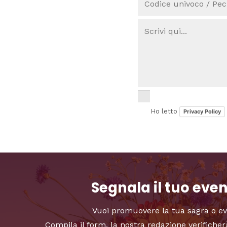
Ho letto
Privacy Policy
Segnala il tuo eve
Vuoi promuovere la tua sagra o e
Compila il form, la nostra redazione verificher