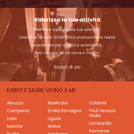
Valorizza la tua attività
Vuoi dare visibilità alla tua azienda?
Unisciti al circuito SAGRITALY, promuoviamo realtà
selezionate per qualità e autenticità.
Fatti trovare da chi cerca il meglio!
Scopri di più
EVENTI E SAGRE VICINO A ME
Abruzzo
Basilicata
Calabria
Campania
Emilia Romagna
Friuli Venezia
Giulia
Lazio
Liguria
Lombardia
Marche
Molise
Piemonte