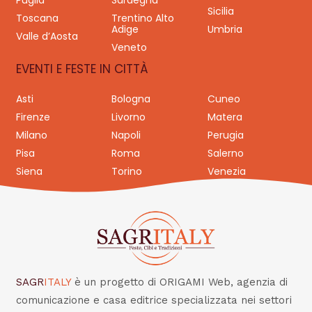
Puglia
Sardegna
Sicilia
Toscana
Trentino Alto
Adige
Umbria
Valle d’Aosta
Veneto
EVENTI E FESTE IN CITTÀ
Asti
Bologna
Cuneo
Firenze
Livorno
Matera
Milano
Napoli
Perugia
Pisa
Roma
Salerno
Siena
Torino
Venezia
SAGR
ITALY
è un progetto di ORIGAMI Web, agenzia di
comunicazione e casa editrice specializzata nei settori