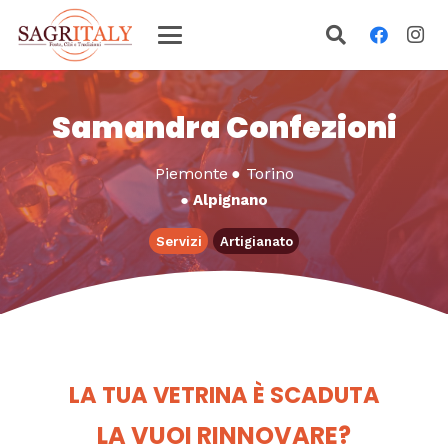
Samandra Confezioni
Piemonte
●
Torino
●
Alpignano
Servizi
Artigianato
LA TUA VETRINA È SCADUTA
LA VUOI RINNOVARE?