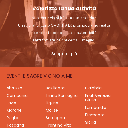
Valorizza la tua attività
Vuoi dare visibilità alla tua azienda?
Unisciti al circuito SAGRITALY, promuoviamo realtà
selezionate per qualità e autenticità.
Fatti trovare da chi cerca il meglio!
Scopri di più
EVENTI E SAGRE VICINO A ME
Abruzzo
Basilicata
Calabria
Campania
Emilia Romagna
Friuli Venezia
Giulia
Lazio
Liguria
Lombardia
Marche
Molise
Piemonte
Puglia
Sardegna
Sicilia
Toscana
Trentino Alto