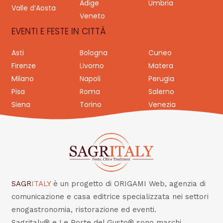
Adige
Umbria
Valle d’Aosta
Veneto
EVENTI E FESTE IN CITTÀ
Asti
Bologna
Cuneo
Firenze
Livorno
Matera
Milano
Napoli
Perugia
Pisa
Roma
Salerno
Siena
Torino
Venezia
SAGR
ITALY
è un progetto di ORIGAMI Web, agenzia di
comunicazione e casa editrice specializzata nei settori
enogastronomia, ristorazione ed eventi.
Sagritaly® e Le Porte del Gusto® sono marchi