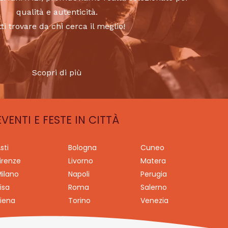
qualità e autenticità.
tti trovare da chi cerca il meglio!
Scopri di più
EVENTI E FESTE IN CITTÀ
sti
Bologna
Cuneo
irenze
Livorno
Matera
ilano
Napoli
Perugia
isa
Roma
Salerno
iena
Torino
Venezia