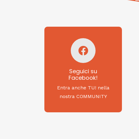
Seguici su
Facebook!
SAGRITALY
Seguici su
Facebook!
Feste, cibi e tradizioni
da Nord a Sud...
Entra anche TU! nella
nostra COMMUNITY