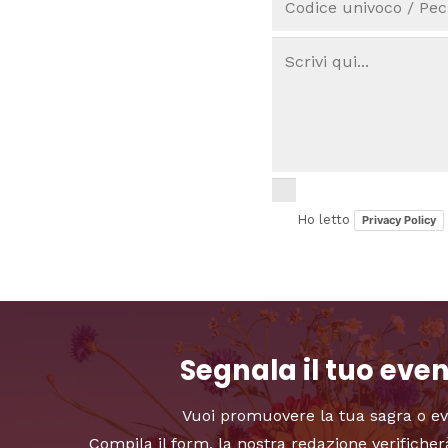
Ho letto
Privacy Policy
Segnala il tuo eve
Vuoi promuovere la tua sagra o e
Compila il form, la nostra redazione verificher