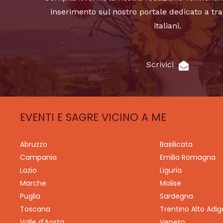
inserimento sul nostro portale dedicato a tra
italiani.
Scrivici
EVENTI E SAGRE VICINO A ME
Abruzzo
Basilicata
Campania
Emilia Romagna
Lazio
Liguria
Marche
Molise
Puglia
Sardegna
Toscana
Trentino Alto Adig
Valle d’Aosta
Veneto