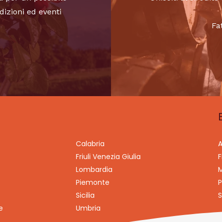
dizioni ed eventi
Fa
Calabria
A
Friuli Venezia Giulia
F
Lombardia
M
Piemonte
P
Sicilia
S
e
Umbria