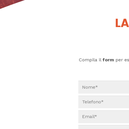
LA
Compila il
form
per ess