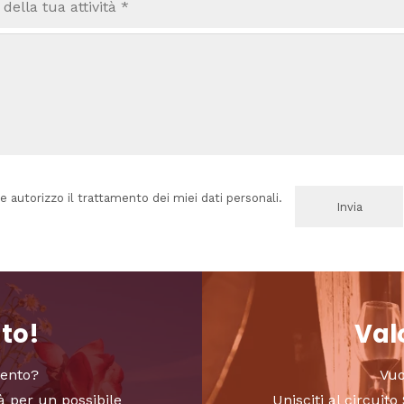
e autorizzo il trattamento dei miei dati personali.
nto!
Valo
vento?
Vuo
à per un possibile
Unisciti al circui