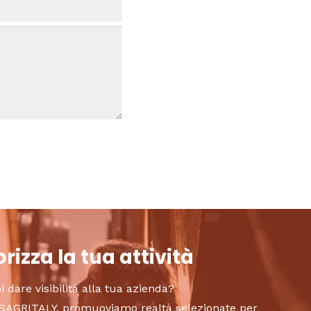
rizza la tua attività
i dare visibilità alla tua azienda?
to SAGRITALY, promuoviamo realtà selezionate per