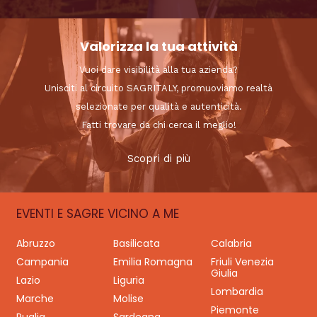
Valorizza la tua attività
Vuoi dare visibilità alla tua azienda?
Unisciti al circuito SAGRITALY, promuoviamo realtà
selezionate per qualità e autenticità.
Fatti trovare da chi cerca il meglio!
Scopri di più
EVENTI E SAGRE VICINO A ME
Abruzzo
Basilicata
Calabria
Campania
Emilia Romagna
Friuli Venezia
Giulia
Lazio
Liguria
Lombardia
Marche
Molise
Piemonte