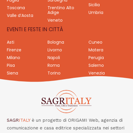
Puglia
Sardegna
Sicilia
Toscana
Trentino Alto
Adige
Umbria
Valle d’Aosta
Veneto
EVENTI E FESTE IN CITTÀ
Asti
Bologna
Cuneo
Firenze
Livorno
Matera
Milano
Napoli
Perugia
Pisa
Roma
Salerno
Siena
Torino
Venezia
SAGR
ITALY
è un progetto di ORIGAMI Web, agenzia di
comunicazione e casa editrice specializzata nei settori