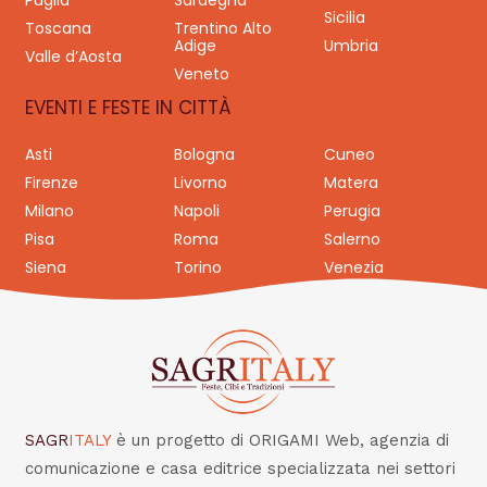
Puglia
Sardegna
Sicilia
Toscana
Trentino Alto
Adige
Umbria
Valle d’Aosta
Veneto
EVENTI E FESTE IN CITTÀ
Asti
Bologna
Cuneo
Firenze
Livorno
Matera
Milano
Napoli
Perugia
Pisa
Roma
Salerno
Siena
Torino
Venezia
SAGR
ITALY
è un progetto di ORIGAMI Web, agenzia di
comunicazione e casa editrice specializzata nei settori