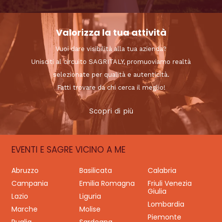
Valorizza la tua attività
Vuoi dare visibilità alla tua azienda?
Unisciti al circuito SAGRITALY, promuoviamo realtà
selezionate per qualità e autenticità.
Fatti trovare da chi cerca il meglio!
Scopri di più
EVENTI E SAGRE VICINO A ME
Abruzzo
Basilicata
Calabria
Campania
Emilia Romagna
Friuli Venezia
Giulia
Lazio
Liguria
Lombardia
Marche
Molise
Piemonte