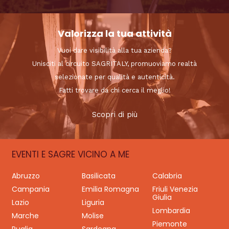
Valorizza la tua attività
Vuoi dare visibilità alla tua azienda?
Unisciti al circuito SAGRITALY, promuoviamo realtà
selezionate per qualità e autenticità.
Fatti trovare da chi cerca il meglio!
Scopri di più
EVENTI E SAGRE VICINO A ME
Abruzzo
Basilicata
Calabria
Campania
Emilia Romagna
Friuli Venezia
Giulia
Lazio
Liguria
Lombardia
Marche
Molise
Piemonte