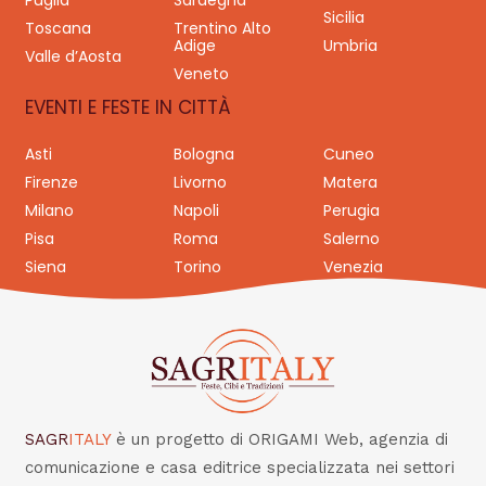
Puglia
Sardegna
Sicilia
Toscana
Trentino Alto
Adige
Umbria
Valle d’Aosta
Veneto
EVENTI E FESTE IN CITTÀ
Asti
Bologna
Cuneo
Firenze
Livorno
Matera
Milano
Napoli
Perugia
Pisa
Roma
Salerno
Siena
Torino
Venezia
SAGR
ITALY
è un progetto di ORIGAMI Web, agenzia di
comunicazione e casa editrice specializzata nei settori