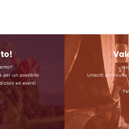
nto!
Valo
vento?
Vuo
à per un possibile
Unisciti al circui
dizioni ed eventi
Fa