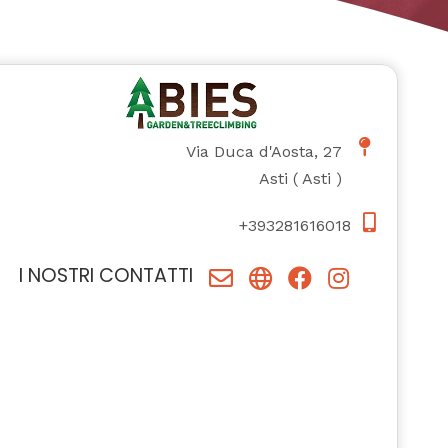
Via Duca d'Aosta, 27
Asti
(
Asti
)
+393281616018
I NOSTRI CONTATTI