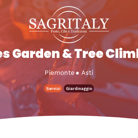
es Garden & Tree Clim
Piemonte
●
Asti
Servizi
Giardinaggio