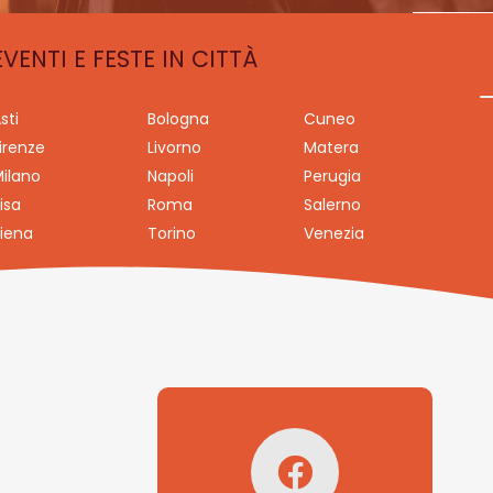
EVENTI E FESTE IN CITTÀ
sti
Bologna
Cuneo
irenze
Livorno
Matera
ilano
Napoli
Perugia
isa
Roma
Salerno
iena
Torino
Venezia
Seguici su