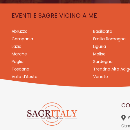
EVENTI E SAGRE VICINO A ME
Abruzzo
Basilicata
Campania
Emilia Romagna
Lazio
Liguria
Marche
Molise
Puglia
Sardegna
Toscana
Trentino Alto Adig
Valle d’Aosta
Veneto
CO
Str