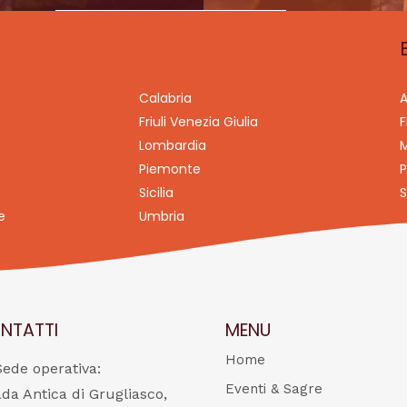
Calabria
A
Friuli Venezia Giulia
F
Lombardia
M
Piemonte
P
Sicilia
S
e
Umbria
NTATTI
MENU
Home
Sede operativa:
Eventi & Sagre
ada Antica di Grugliasco,