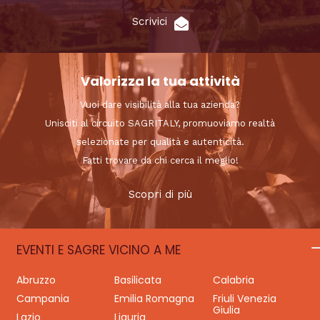
Scrivici
Valorizza la tua attività
Vuoi dare visibilità alla tua azienda?
Unisciti al circuito SAGRITALY, promuoviamo realtà
selezionate per qualità e autenticità.
Fatti trovare da chi cerca il meglio!
Scopri di più
EVENTI E SAGRE VICINO A ME
Abruzzo
Basilicata
Calabria
Campania
Emilia Romagna
Friuli Venezia
Giulia
Lazio
Liguria