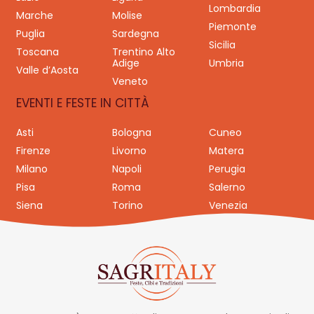
Lombardia
Marche
Molise
Piemonte
Puglia
Sardegna
Sicilia
Toscana
Trentino Alto
Adige
Umbria
Valle d’Aosta
Veneto
EVENTI E FESTE IN CITTÀ
Asti
Bologna
Cuneo
Firenze
Livorno
Matera
Milano
Napoli
Perugia
Pisa
Roma
Salerno
Siena
Torino
Venezia