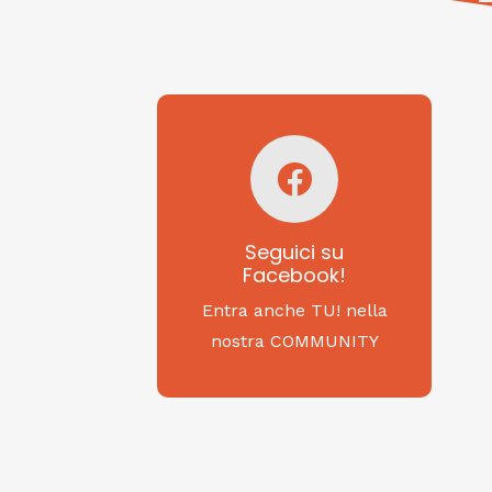
Seguici su
Facebook!
SAGRITALY
Seguici su
Facebook!
Feste, cibi e tradizioni
da Nord a Sud...
Entra anche TU! nella
nostra COMMUNITY