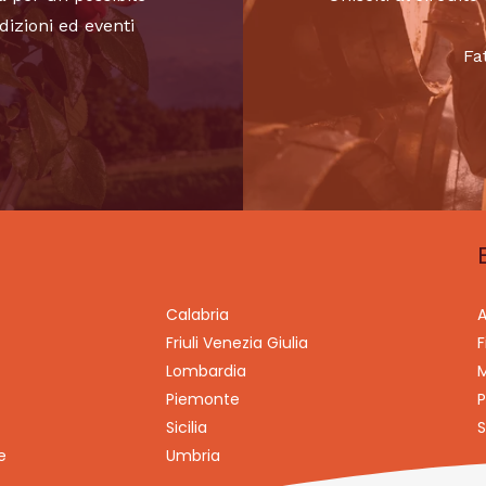
dizioni ed eventi
Fa
Calabria
A
Friuli Venezia Giulia
F
Lombardia
M
Piemonte
P
Sicilia
S
e
Umbria