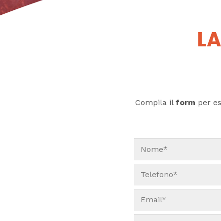
LA
Compila il
form
per ess