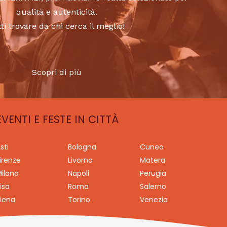
qualità e autenticità.
tti trovare da chi cerca il meglio!
Scopri di più
EVENTI E FESTE IN CITTÀ
sti
Bologna
Cuneo
irenze
Livorno
Matera
ilano
Napoli
Perugia
isa
Roma
Salerno
iena
Torino
Venezia