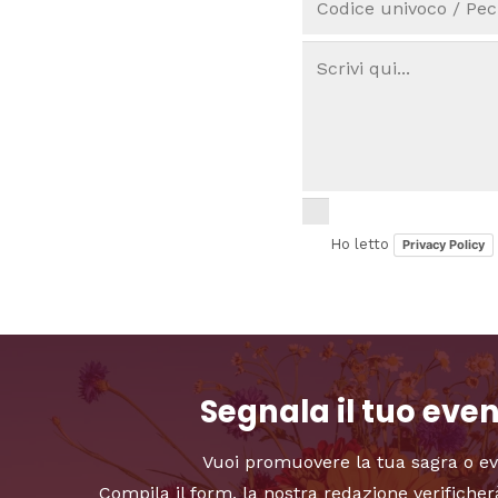
Ho letto
Privacy Policy
Segnala il tuo eve
Vuoi promuovere la tua sagra o e
Compila il form, la nostra redazione verificher