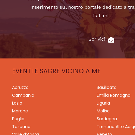
inserimento sul nostro portale dedicato a tra
italiani.
Scrivici
EVENTI E SAGRE VICINO A ME
Abruzzo
Basilicata
Campania
Emilia Romagna
Lazio
Liguria
Marche
Molise
Puglia
Sardegna
Toscana
Trentino Alto Adig
Valle d’Aosta
Veneto