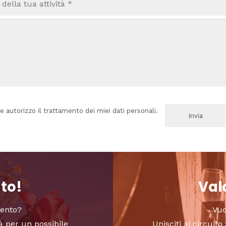
e autorizzo il trattamento dei miei dati personali.
nto!
Valo
vento?
Vuo
à per un possibile
Unisciti al circui