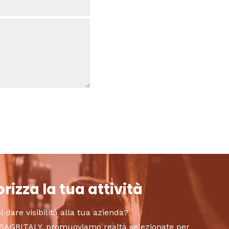
rizza la tua attività
i dare visibilità alla tua azienda?
to SAGRITALY, promuoviamo realtà selezionate per