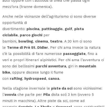
auto oppure con l’autobus di linea che passa ogni
mezz’ora (tranne domenica).
Anche nelle vicinanze dell’agriturismo ci sono diverse
opportunità di
divertimento:
piscina
,
pattinaggio
,
golf
,
pista
ciclabile
,
parco giochi
per
bambini,
bowling
,
cinema
,
teatro
. A 30 km ci sono
le
Terme di Prè St. Didier
. Per chi ama invece la natura
c’è la possibilità di fare numerose
passeggiate
, fino a
veri e propri itinerari alpinistici. Per chi ama l’avventura ci
sono dei bellissimi
parchi avventura
, giri in
mountain
bike
, oppure discese lungo il fiume
con
rafting
,
hydrospeed
,
canoa
.
Nella stagione
invernale
le
piste da sci
sono vicinissime:
l’
ovovia
che parte per
Pila
dista soli 3 km (ovvero 5
minuti in macchina). Altre piste da sci, come ad