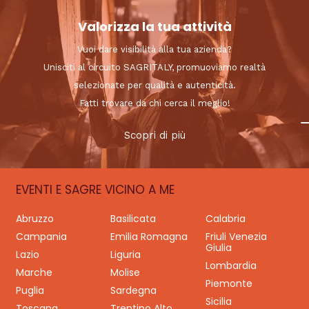
Valorizza la tua attività
Vuoi dare visibilità alla tua azienda?
Unisciti al circuito SAGRITALY, promuoviamo realtà
selezionate per qualità e autenticità.
Fatti trovare da chi cerca il meglio!
Scopri di più
EVENTI E SAGRE VICINO A ME
Abruzzo
Basilicata
Calabria
Campania
Emilia Romagna
Friuli Venezia
Giulia
Lazio
Liguria
Lombardia
Marche
Molise
Piemonte
Puglia
Sardegna
Sicilia
Toscana
Trentino Alto