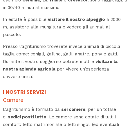
esempio
Cervinia
,
La Thuile
e
Crevacol,
sono raggiungibili
in 30/40 minuti al massimo.
In estate è possibile
visitare il nostro alpeggio
a 2000
m, assistere alla mungitura e vedere gli animali al
pascolo.
Presso l’agriturismo troverete invece animali di piccola
taglia come: conigli, galline, galli, anatre, pony e gatti.
Durante il vostro soggiorno potrete inoltre
visitare la
nostra azienda agricola
per vivere un’esperienza
davvero unica!
I NOSTRI SERVIZI
Camere
L’agriturismo è formato da
sei camere
, per un totale
di
sedici posti letto
. Le camere sono dotate di tutti i
comfort: letto matrimoniale o letti singoli (ed eventuali