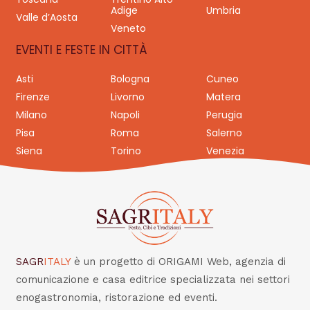
Adige
Umbria
Valle d’Aosta
Veneto
EVENTI E FESTE IN CITTÀ
Asti
Bologna
Cuneo
Firenze
Livorno
Matera
Milano
Napoli
Perugia
Pisa
Roma
Salerno
Siena
Torino
Venezia
SAGR
ITALY
è un progetto di ORIGAMI Web, agenzia di
comunicazione e casa editrice specializzata nei settori
enogastronomia, ristorazione ed eventi.