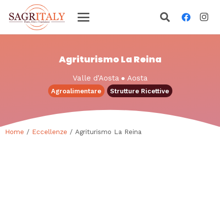
Agriturismo La Reina
Valle d'Aosta
●
Aosta
Agroalimentare
Strutture Ricettive
Home
/
Eccellenze
/ Agriturismo La Reina