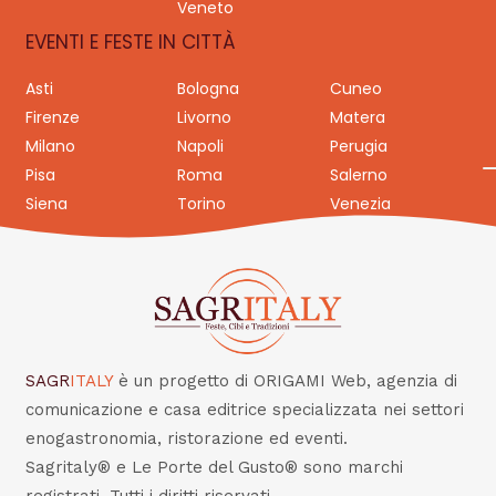
Veneto
EVENTI E FESTE IN CITTÀ
Asti
Bologna
Cuneo
Firenze
Livorno
Matera
Milano
Napoli
Perugia
Pisa
Roma
Salerno
Siena
Torino
Venezia
SAGR
ITALY
è un progetto di ORIGAMI Web, agenzia di
comunicazione e casa editrice specializzata nei settori
enogastronomia, ristorazione ed eventi.
Sagritaly® e Le Porte del Gusto® sono marchi
registrati. Tutti i diritti riservati.