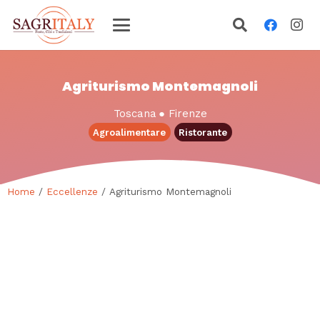
Agriturismo Montemagnoli
Toscana
●
Firenze
Agroalimentare
Ristorante
Home
/
Eccellenze
/ Agriturismo Montemagnoli