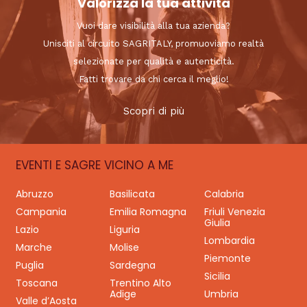
Valorizza la tua attività
Vuoi dare visibilità alla tua azienda?
Unisciti al circuito SAGRITALY, promuoviamo realtà
selezionate per qualità e autenticità.
Fatti trovare da chi cerca il meglio!
Scopri di più
EVENTI E SAGRE VICINO A ME
Abruzzo
Basilicata
Calabria
Campania
Emilia Romagna
Friuli Venezia
Giulia
Lazio
Liguria
Lombardia
Marche
Molise
Piemonte
Puglia
Sardegna
Sicilia
Toscana
Trentino Alto
Adige
Umbria
Valle d’Aosta